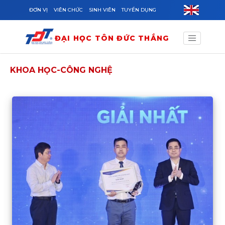
Skip to main content
ĐƠN VỊ
VIÊN CHỨC
SINH VIÊN
TUYỂN DỤNG
ĐẠI HỌC TÔN ĐỨC THẮNG
KHOA HỌC-CÔNG NGHỆ