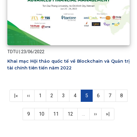
TDTU
|
23/06/2022
Khai mạc Hội thảo quốc tế về Blockchain và Quản trị
tài chính tiên tiến năm 2022
Pagination
First page
Previous page
Page
Page
Page
Page
Trang hiện thời
Page
Page
Page
|«
‹‹
1
2
3
4
5
6
7
8
Page
Page
Page
Page
Next page
Last page
9
10
11
12
…
››
»|