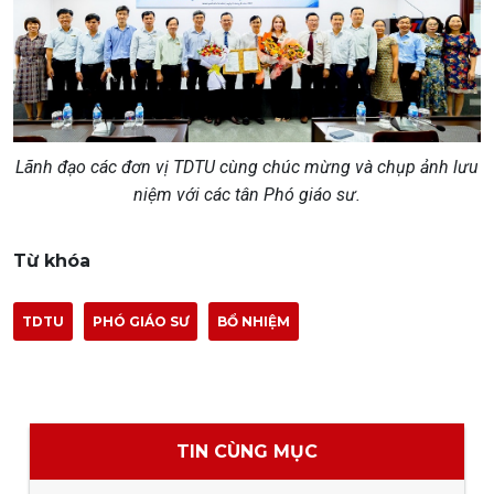
Lãnh đạo các đơn vị TDTU cùng chúc mừng và chụp ảnh lưu
niệm với các tân Phó giáo sư.
Từ khóa
TDTU
PHÓ GIÁO SƯ
BỔ NHIỆM
TIN CÙNG MỤC