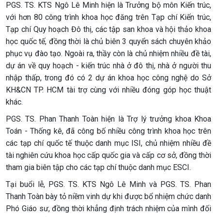
PGS. TS. KTS Ngô Lê Minh hiện là Trưởng bộ môn Kiến trúc,
với hơn 80 công trình khoa học đăng trên Tạp chí Kiến trúc,
Tạp chí Quy hoạch Đô thị, các tập san khoa và hội thảo khoa
học quốc tế, đồng thời là chủ biên 3 quyển sách chuyên khảo
phục vụ đào tạo. Ngoài ra, thầy còn là chủ nhiệm nhiều đề tài,
dự án về quy hoạch - kiến trúc nhà ở đô thị, nhà ở người thu
nhập thấp, trong đó có 2 dự án khoa học công nghệ do Sở
KH&CN TP. HCM tài trợ cùng với nhiều đóng góp học thuật
khác.
PGS. TS. Phan Thanh Toàn hiện là Trợ lý trưởng khoa Khoa
Toán - Thống kê, đã công bố nhiều công trình khoa học trên
các tạp chí quốc tế thuộc danh mục ISI, chủ nhiệm nhiều đề
tài nghiên cứu khoa học cấp quốc gia và cấp cơ sở, đồng thời
tham gia biên tập cho các tạp chí thuộc danh mục ESCI.
Tại buổi lễ, PGS. TS. KTS Ngô Lê Minh và PGS. TS. Phan
Thanh Toàn bày tỏ niềm vinh dự khi được bổ nhiệm chức danh
Phó Giáo sư, đồng thời khẳng định trách nhiệm của mình đối