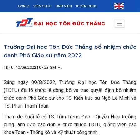
Skip to main content
ĐƠN VỊ
VIÊN CHỨC
SINH VIÊN
TUYỂN DỤNG
ĐẠI HỌC TÔN ĐỨC THẮNG
Trường Đại học Tôn Đức Thắng bổ nhiệm chức
danh Phó Giáo sư năm 2022
TDTU, 10/08/2022 | 07:23 GMT+7
Sáng ngày 09/8/2022, Trường Đại học Tôn Đức Thắng
(TDTU) đã tổ chức lễ công bố và trao quyết định bổ nhiệm
chức danh Phó Giáo sư cho TS. Kiến trúc sư Ngô Lê Minh và
TS. Phan Thanh Toàn.
Tham dự buổi lễ có TS. Trần Trọng Đạo - Quyền Hiệu trưởng
cùng lãnh đạo các đơn vị trực thuộc TDTU, giảng viên các
khoa Toán - Thống kê và Kỹ thuật công trình.