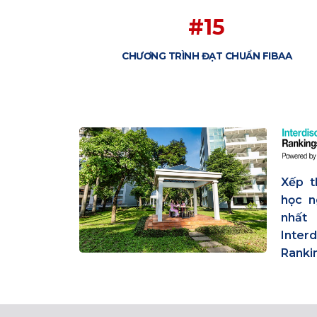
#15
CHƯƠNG TRÌNH ĐẠT CHUẨN FIBAA
Xếp t
học n
nhất
Inte
Ranki