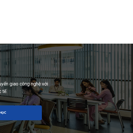
yển giao công nghệ với
 tế.
 HỌC