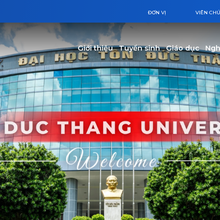
ĐƠN VỊ
VIÊN CH
Main navigation
Giới thiệu
Tuyển sinh
Giáo dục
Ngh