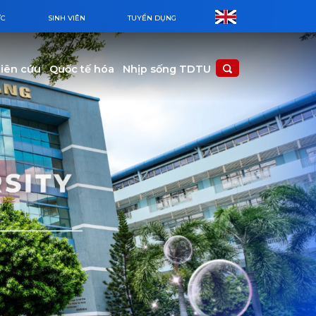
ỨC
SINH VIÊN
TUYỂN DỤNG
iên cứu
Quốc tế hóa
Nhịp sống TDTU