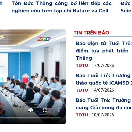
Tôn Đức Thắng công bố liên tiếp các
Đức
h
nghiên cứu trên tạp chí Nature và Cell
Scie
TIN TRÊN BÁO
Báo điện tử Tuổi Trẻ
điểm tựa phát triển
Thắng
TDTU
|
17/07/2026
Báo Tuổi Trẻ: Trường
thảo quốc tế iCAMSD 
TDTU
|
14/07/2026
Báo Tuổi Trẻ: Trườn
cùng Giải bóng đá cô
TDTU
|
10/07/2026