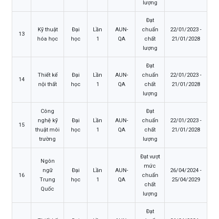
lượng
Đạt
Kỹ thuật
Đại
Lần
AUN-
chuẩn
22/01/2023 -
13
hóa học
học
1
QA
chất
21/01/2028
lượng
Đạt
Thiết kế
Đại
Lần
AUN-
chuẩn
22/01/2023 -
14
nội thất
học
1
QA
chất
21/01/2028
lượng
Công
Đạt
nghệ kỹ
Đại
Lần
AUN-
chuẩn
22/01/2023 -
15
thuật môi
học
1
QA
chất
21/01/2028
trường
lượng
Đạt vượt
Ngôn
mức
ngữ
Đại
Lần
AUN-
26/04/2024 -
16
chuẩn
Trung
học
1
QA
25/04/2029
chất
Quốc
lượng
Đạt