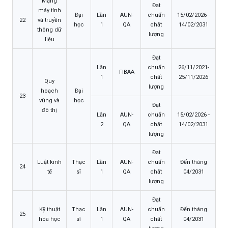
Mạng
Đạt
máy tính
Đại
Lần
AUN-
chuẩn
15/02/2026 -
22
và truyền
học
1
QA
chất
14/02/2031
thông dữ
lượng
liệu
Đạt
Lần
chuẩn
26/11/2021-
FIBAA
1
chất
25/11/2026
Quy
lượng
hoạch
Đại
23
vùng và
học
Đạt
đô thị
Lần
AUN-
chuẩn
15/02/2026 -
2
QA
chất
14/02/2031
lượng
Đạt
Luật kinh
Thạc
Lần
AUN-
chuẩn
Đến tháng
24
tế
sĩ
1
QA
chất
04/2031
lượng
Đạt
Kỹ thuật
Thạc
Lần
AUN-
chuẩn
Đến tháng
25
hóa học
sĩ
1
QA
chất
04/2031