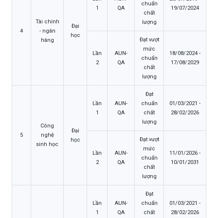
chuẩn
1
QA
19/07/2024
chất
Tài chính
lượng
Đại
4
- ngân
học
Đạt vượt
hàng
mức
Lần
AUN-
18/08/2024 -
chuẩn
2
QA
17/08/2029
chất
lượng
Đạt
Lần
AUN-
chuẩn
01/03/2021 -
1
QA
chất
28/02/2026
lượng
Công
Đại
5
nghệ
Đạt vượt
học
sinh học
mức
Lần
AUN-
11/01/2026 -
chuẩn
2
QA
10/01/2031
chất
lượng
Đạt
Lần
AUN-
chuẩn
01/03/2021 -
1
QA
chất
28/02/2026