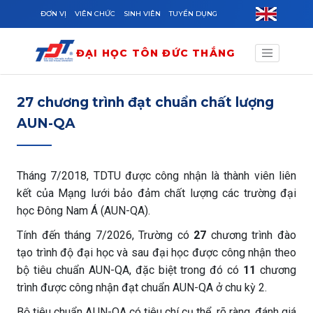
Skip to main content
ĐƠN VỊ
VIÊN CHỨC
SINH VIÊN
TUYỂN DỤNG
ĐẠI HỌC TÔN ĐỨC THẮNG
27 chương trình đạt chuẩn chất lượng
AUN-QA
Tháng 7/2018, TDTU được công nhận là thành viên liên
kết của Mạng lưới bảo đảm chất lượng các trường đại
học Đông Nam Á (AUN-QA).
Tính đến tháng 7/2026, Trường có
27
chương trình đào
tạo trình độ đại học và sau đại học được công nhận theo
bộ tiêu chuẩn AUN-QA, đặc biệt trong đó có
11
chương
trình được công nhận đạt chuẩn AUN-QA ở chu kỳ 2.
Bộ tiêu chuẩn AUN-QA có tiêu chí cụ thể, rõ ràng, đánh giá