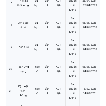
Thiết kế
Đại
Lần
AUN-
chuẩn
26/04/2024 -
17
thời trang
học
1
QA
chất
25/04/2029
lượng
Đạt
Công tác
Đại
Lần
AUN-
chuẩn
05/01/2025 -
18
xã hội
học
1
QA
chất
04/01/2030
lượng
Đạt
Đại
Lần
AUN-
chuẩn
05/01/2025 -
19
Thống kê
học
1
QA
chất
04/01/2030
lượng
Đạt
Toán ứng
Thạc
Lần
AUN-
chuẩn
05/01/2025 -
20
dụng
sĩ
1
QA
chất
04/01/2030
lượng
Đạt
Kỹ thuật
Thạc
Lần
AUN-
chuẩn
15/02/2026 -
21
viễn
sĩ
1
QA
chất
14/02/2031
thông
lượng