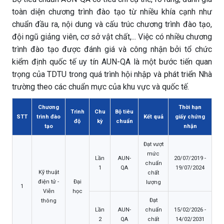
toàn diện chương trình đào tạo từ nhiều khía cạnh như
chuẩn đầu ra, nội dung và cấu trúc chương trình đào tạo,
đội ngũ giảng viên, cơ sở vật chất,... Việc có nhiều chương
trình đào tạo được đánh giá và công nhận bởi tổ chức
kiểm định quốc tế uy tín AUN-QA là một bước tiến quan
trọng của TDTU trong quá trình hội nhập và phát triển Nhà
trường theo các chuẩn mực của khu vực và quốc tế.
Chương
Thời hạn
Trình
Chu
Bộ tiêu
STT
trình đào
Kết quả
giấy chứng
độ
kỳ
chuẩn
tạo
nhận
Đạt vượt
mức
Lần
AUN-
20/07/2019 -
chuẩn
1
QA
19/07/2024
Kỹ thuật
chất
điện tử -
Đại
lượng
1
Viễn
học
Đạt
thông
Lần
AUN-
chuẩn
15/02/2026 -
2
QA
chất
14/02/2031