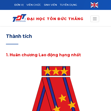
Skip to main content
ĐƠN VỊ
VIÊN CHỨC
SINH VIÊN
TUYỂN DỤNG
ĐẠI HỌC TÔN ĐỨC THẮNG
Thành tích
1. Huân chương Lao động hạng nhất