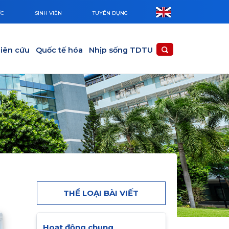
ỨC
SINH VIÊN
TUYỂN DỤNG
iên cứu
Quốc tế hóa
Nhịp sống TDTU
THỂ LOẠI BÀI VIẾT
Hoạt động chung