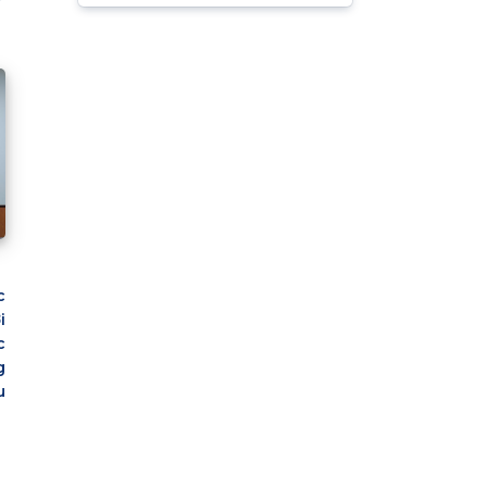
c
i
c
g
u