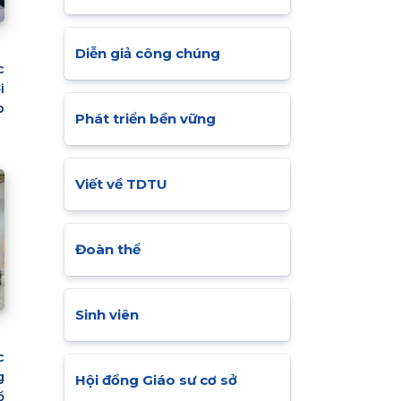
Diễn giả công chúng
c
i
o
Phát triển bền vững
Viết về TDTU
Đoàn thể
Sinh viên
c
g
Hội đồng Giáo sư cơ sở
ồ