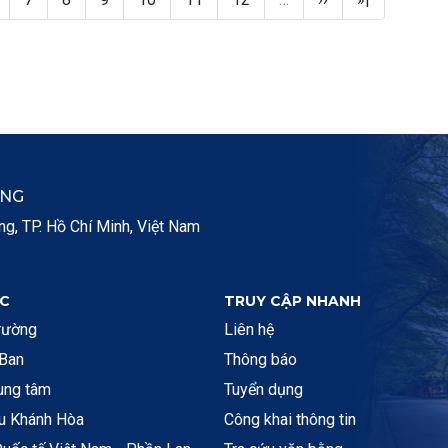
ẮNG
, TP. Hồ Chí Minh, Việt Nam
C
TRUY CẬP NHANH
rường
Liên hệ
 Ban
Thông báo
rung tâm
Tuyển dụng
ệu Khánh Hòa
Công khai thông tin