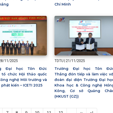
hắng
Chí Minh
28/11/2025
TDTU
|
21/11/2025
ng Đại học Tôn Đức
Trường Đại học Tôn Đứ
 tổ chức Hội thảo quốc
Thắng đón tiếp và làm việc vớ
Công nghệ Môi trường và
đoàn đại diện Trường Đại họ
phát kiến – ICETI 2025
Khoa học & Công nghệ Hồn
Kông, Cơ sở Quảng Châ
(HKUST (GZ))
age
Page
Page
Page
Page
Page
Page
Next page
Last page
7
8
9
10
11
12
…
››
»|