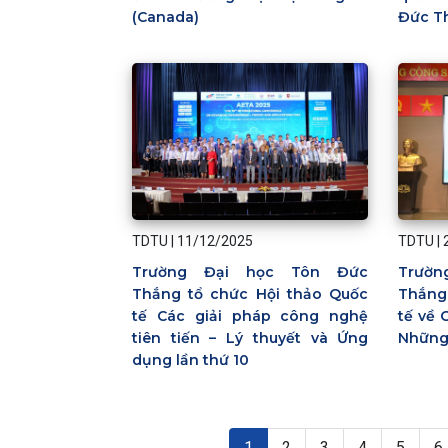
(Canada)
Đức T
TDTU
|
11/12/2025
TDTU
|
Trường Đại học Tôn Đức
Trườ
Thắng tổ chức Hội thảo Quốc
Thắng
tế Các giải pháp công nghệ
tế về 
tiên tiến – Lý thuyết và Ứng
Những 
dụng lần thứ 10
Pagination
Trang hiện thời
Page
Page
Page
Page
P
1
2
3
4
5
6