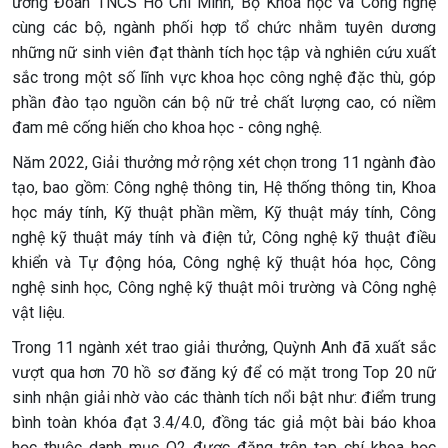
ương Đoàn TNCS Hồ Chí Minh, Bộ Khoa học và Công nghệ
cùng các bộ, ngành phối hợp tổ chức nhằm tuyên dương
những nữ sinh viên đạt thành tích học tập và nghiên cứu xuất
sắc trong một số lĩnh vực khoa học công nghệ đặc thù, góp
phần đào tạo nguồn cán bộ nữ trẻ chất lượng cao, có niềm
đam mê cống hiến cho khoa học - công nghệ.
Năm 2022, Giải thưởng mở rộng xét chọn trong 11 ngành đào
tạo, bao gồm: Công nghệ thông tin, Hệ thống thông tin, Khoa
học máy tính, Kỹ thuật phần mềm, Kỹ thuật máy tính, Công
nghệ kỹ thuật máy tính và điện tử, Công nghệ kỹ thuật điều
khiển và Tự động hóa, Công nghệ kỹ thuật hóa học, Công
nghệ sinh học, Công nghệ kỹ thuật môi trường và Công nghệ
vật liệu.
Trong 11 ngành xét trao giải thưởng, Quỳnh Anh đã xuất sắc
vượt qua hơn 70 hồ sơ đăng ký để có mặt trong Top 20 nữ
sinh nhận giải nhờ vào các thành tích nổi bật như: điểm trung
bình toàn khóa đạt 3.4/4.0, đồng tác giả một bài báo khoa
học thuộc danh mục Q2 được đăng trên tạp chí khoa học