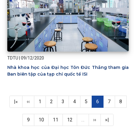
TDTU
|
09/12/2020
Nhà khoa học của Đại học Tôn Đức Thắng tham gia
Ban biên tập của tạp chí quốc tế ISI
Pagination
First page
Previous page
Page
Page
Page
Page
Page
Trang hiện thời
Page
Page
|«
‹‹
1
2
3
4
5
6
7
8
Page
Page
Page
Page
Next page
Last page
9
10
11
12
…
››
»|