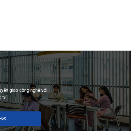
yển giao công nghệ với
 tế.
 HỌC