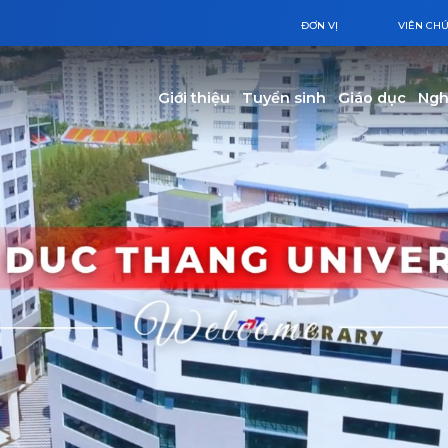
ĐƠN VỊ
VIÊN CH
Main navigation
Giới thiệu
Tuyển sinh
Giáo dục
Ngh