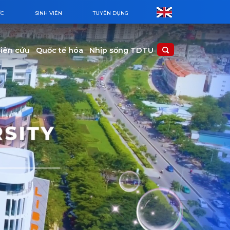
ỨC
SINH VIÊN
TUYỂN DỤNG
iên cứu
Quốc tế hóa
Nhịp sống TDTU