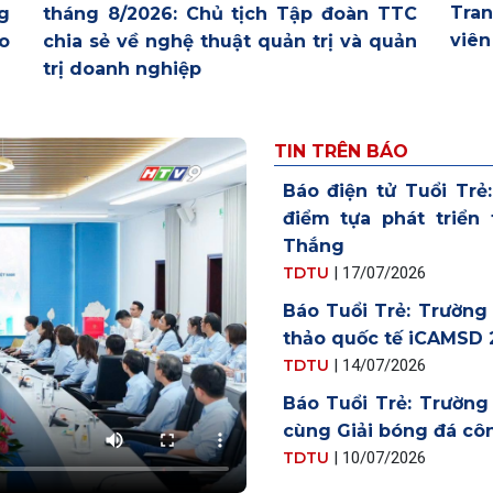
Tran
tháng 8/2026: Chủ tịch Tập đoàn TTC
ng
viên
chia sẻ về nghệ thuật quản trị và quản
o
trị doanh nghiệp
TIN TRÊN BÁO
Báo điện tử Tuổi Trẻ
điểm tựa phát triển
Thắng
TDTU
|
17/07/2026
Báo Tuổi Trẻ: Trường
thảo quốc tế iCAMSD 
TDTU
|
14/07/2026
Báo Tuổi Trẻ: Trườn
cùng Giải bóng đá cô
TDTU
|
10/07/2026