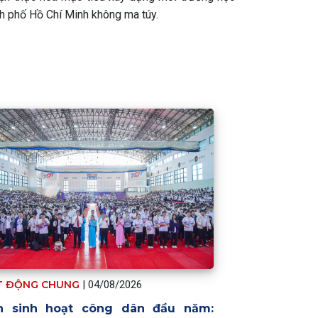
h phố Hồ Chí Minh không ma túy.
T ĐỘNG CHUNG
|
04/08/2026
n sinh hoạt công dân đầu năm: