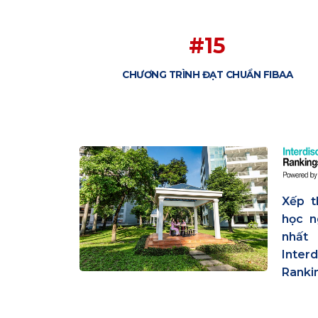
#15
CHƯƠNG TRÌNH ĐẠT CHUẨN FIBAA
Xếp t
học n
nhất
Inte
Ranki