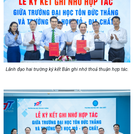
Lãnh đạo hai trường ký kết Bản ghi nhớ thoả thuận hợp tác.