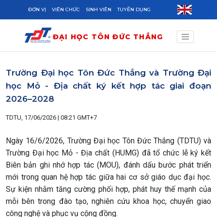
Skip to main content
ĐƠN VỊ
VIÊN CHỨC
SINH VIÊN
TUYỂN DỤNG
ĐẠI HỌC TÔN ĐỨC THẮNG
Trường Đại học Tôn Đức Thắng và Trường Đại
học Mỏ - Địa chất ký kết hợp tác giai đoạn
2026–2028
TDTU, 17/06/2026 | 08:21 GMT+7
Ngày 16/6/2026, Trường Đại học Tôn Đức Thắng (TDTU) và
Trường Đại học Mỏ - Địa chất (HUMG) đã tổ chức lễ ký kết
Biên bản ghi nhớ hợp tác (MOU), đánh dấu bước phát triển
mới trong quan hệ hợp tác giữa hai cơ sở giáo dục đại học.
Sự kiện nhằm tăng cường phối hợp, phát huy thế mạnh của
mỗi bên trong đào tạo, nghiên cứu khoa học, chuyển giao
công nghệ và phục vụ cộng đồng.