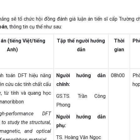
ng sẽ tổ chức hội đồng đánh giá luận án tiến sĩ cấp Trường c
oán
, thông tin cụ thể như sau:
án (tiếng Việt/tiếng
Tập thể người hướng
Thời
Ph
Anh)
dẫn
gian
nh toán DFT hiệu năng
Người hướng dẫn
08h00
Ph
ên cứu các tính chất cấu
chính:
họp
tử, từ tính và quang học
GS.TS. Trần Công
 nanoribbon
Phong
gh-performance DFT
Người hướng dẫn
 to study the structural,
phụ:
 magnetic, and optical
TS. Hoàng Văn Ngọc
of nanoribbon material