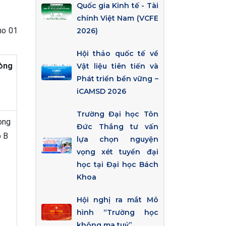
Quốc gia Kinh tế - Tài
chính Việt Nam (VCFE
ho 01
2026)
Hội thảo quốc tế về
òng
Vật liệu tiên tiến và
Phát triển bền vững –
iCAMSD 2026
Trường Đại học Tôn
òng
Đức Thắng tư vấn
 B
lựa chọn nguyện
vọng xét tuyển đại
học tại Đại học Bách
Khoa
Hội nghị ra mắt Mô
hình “Trường học
không ma tuý”