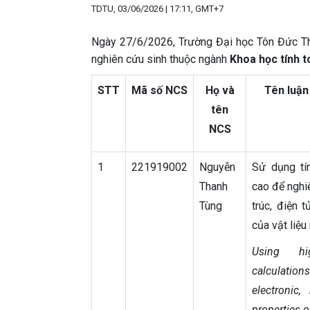
TDTU, 03/06/2026 | 17:11, GMT+7
Ngày 27/6/2026, Trường Đại học Tôn Đức Thắ
nghiên cứu sinh thuộc ngành
Khoa học tính t
STT
Mã số NCS
Họ và
Tên luận 
tên
NCS
1
221919002
Nguyễn
Sử dụng tí
Thanh
cao để nghi
Tùng
trúc, điện 
của vật liệu
Using hi
calculations
electronic,
properties 