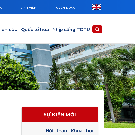
ỨC
SINH VIÊN
TUYỂN DỤNG
iên cứu
Quốc tế hóa
Nhịp sống TDTU
SỰ KIỆN MỚI
Hội thảo Khoa học