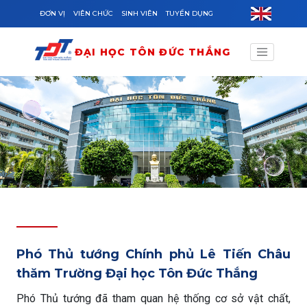
Skip to main content
ĐƠN VỊ
VIÊN CHỨC
SINH VIÊN
TUYỂN DỤNG
ĐẠI HỌC TÔN ĐỨC THẮNG
Phó Thủ tướng Chính phủ Lê Tiến Châu
thăm Trường Đại học Tôn Đức Thắng
Phó Thủ tướng đã tham quan hệ thống cơ sở vật chất,