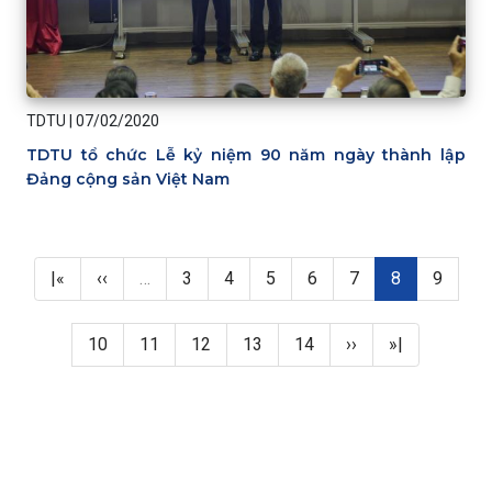
TDTU
|
07/02/2020
TDTU tổ chức Lễ kỷ niệm 90 năm ngày thành lập
Đảng cộng sản Việt Nam
Pagination
First page
Previous page
Page
Page
Page
Page
Page
Trang hiện thờ
Page
|«
‹‹
…
3
4
5
6
7
8
9
Page
Page
Page
Page
Page
Next page
Last page
10
11
12
13
14
››
»|