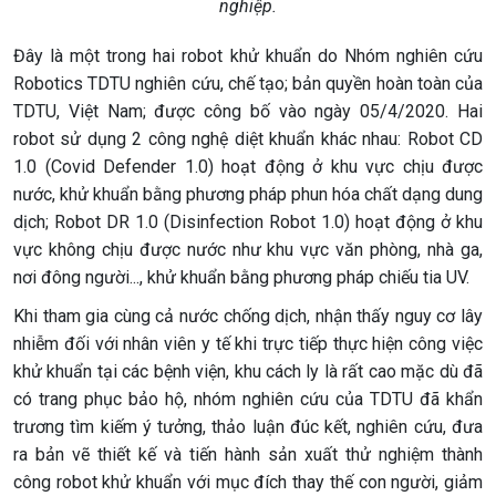
nghiệp.
Đây là một trong hai robot khử khuẩn do Nhóm nghiên cứu
Robotics TDTU nghiên cứu, chế tạo; bản quyền hoàn toàn của
TDTU, Việt Nam; được công bố vào ngày 05/4/2020. Hai
robot sử dụng 2 công nghệ diệt khuẩn khác nhau: Robot CD
1.0 (Covid Defender 1.0) hoạt động ở khu vực chịu được
nước, khử khuẩn bằng phương pháp phun hóa chất dạng dung
dịch; Robot DR 1.0 (Disinfection Robot 1.0) hoạt động ở khu
vực không chịu được nước như khu vực văn phòng, nhà ga,
nơi đông người..., khử khuẩn bằng phương pháp chiếu tia UV.
Khi tham gia cùng cả nước chống dịch, nhận thấy nguy cơ lây
nhiễm đối với nhân viên y tế khi trực tiếp thực hiện công việc
khử khuẩn tại các bệnh viện, khu cách ly là rất cao mặc dù đã
có trang phục bảo hộ, nhóm nghiên cứu của TDTU đã khẩn
trương tìm kiếm ý tưởng, thảo luận đúc kết, nghiên cứu, đưa
ra bản vẽ thiết kế và tiến hành sản xuất thử nghiệm thành
công robot khử khuẩn với mục đích thay thế con người, giảm