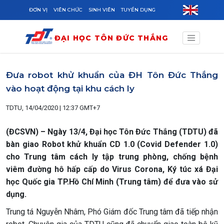
Skip to main content
ĐƠN VỊ
VIÊN CHỨC
SINH VIÊN
TUYỂN DỤNG
ĐẠI HỌC TÔN ĐỨC THẮNG
Đưa robot khử khuẩn của ĐH Tôn Đức Thắng
vào hoạt động tại khu cách ly
TDTU, 14/04/2020 | 12:37 GMT+7
(ĐCSVN) – Ngày 13/4, Đại học Tôn Đức Thắng (TDTU) đã
bàn giao Robot khử khuẩn CD 1.0 (Covid Defender 1.0)
cho Trung tâm cách ly tập trung phòng, chống bệnh
viêm đường hô hấp cấp do Virus Corona, Ký túc xá Đại
học Quốc gia TP.Hồ Chí Minh (Trung tâm) để đưa vào sử
dụng.
Trung tá Nguyễn Nhâm, Phó Giám đốc Trung tâm đã tiếp nhận