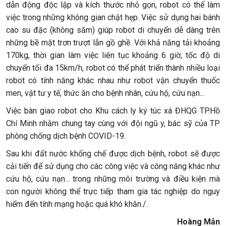
dẫn động độc lập và kích thước nhỏ gọn, robot có thể làm
việc trong những không gian chật hẹp. Việc sử dụng hai bánh
cao su đặc (không săm) giúp robot di chuyển dễ dàng trên
những bề mặt trơn trượt lẫn gồ ghề. Với khả năng tải khoảng
170kg, thời gian làm việc liên tục khoảng 6 giờ, tốc độ di
chuyển tối đa 15km/h, robot có thể phát triển thành nhiều loại
robot có tính năng khác nhau như robot vận chuyển thuốc
men, vật tư y tế, thức ăn cho bệnh nhân, cứu hộ, cứu nạn...
Việc bàn giao robot cho Khu cách ly ký túc xá ĐHQG TP.Hồ
Chí Minh nhằm chung tay cùng với đội ngũ y, bác sỹ của TP
phòng chống dịch bệnh COVID-19.
Sau khi đất nước khống chế được dịch bệnh, robot sẽ được
cải tiến để sử dụng cho các công việc và công năng khác như
cứu hộ, cứu nạn... trong những môi trường và điều kiện mà
con người không thể trực tiếp tham gia tác nghiệp do nguy
hiểm đến tính mạng hoặc quá khó khăn./.
Hoàng Mẫn