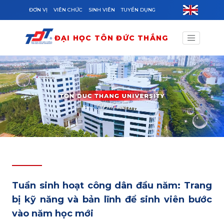
Skip to main content
ĐƠN VỊ
VIÊN CHỨC
SINH VIÊN
TUYỂN DỤNG
ĐẠI HỌC TÔN ĐỨC THẮNG
Tuần sinh hoạt công dân đầu năm: Trang
bị kỹ năng và bản lĩnh để sinh viên bước
vào năm học mới