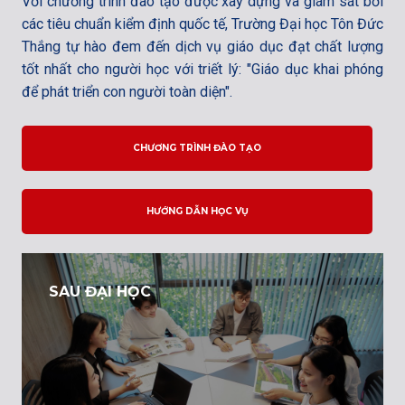
Với chương trình đào tạo được xây dựng và giám sát bởi
các tiêu chuẩn kiểm định quốc tế, Trường Đại học Tôn Đức
Thắng tự hào đem đến dịch vụ giáo dục đạt chất lượng
tốt nhất cho người học với triết lý: "Giáo dục khai phóng
để phát triển con người toàn diện".
CHƯƠNG TRÌNH ĐÀO TẠO
HƯỚNG DẪN HỌC VỤ
SAU ĐẠI HỌC