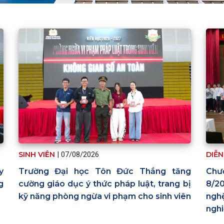
DIỄN
SINH VIÊN
|
07/08/2026
y
Chươ
Trường Đại học Tôn Đức Thắng tăng
g
8/20
cường giáo dục ý thức pháp luật, trang bị
ngh
kỹ năng phòng ngừa vi phạm cho sinh viên
ngh