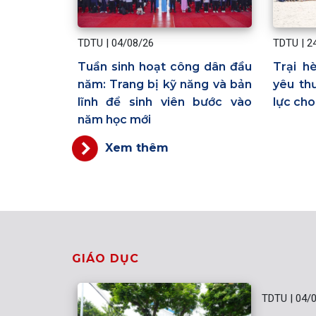
TDTU
|
04/08/26
TDTU
|
2
Tuần sinh hoạt công dân đầu
Trại h
năm: Trang bị kỹ năng và bản
yêu th
lĩnh để sinh viên bước vào
lực ch
năm học mới
Xem thêm
GIÁO DỤC
TDTU
|
04/