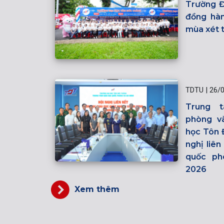
Trường Đ
đồng hàn
mùa xét 
TDTU
|
26/
Trung 
phòng v
học Tôn 
nghị liê
quốc ph
2026
Xem thêm