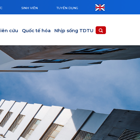
ỨC
SINH VIÊN
TUYỂN DỤNG
iên cứu
Quốc tế hóa
Nhịp sống TDTU