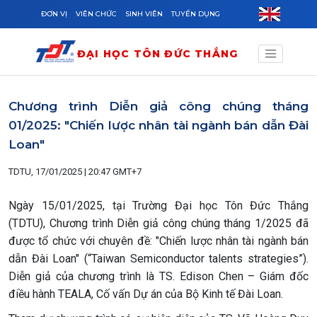
Skip to main content
ĐƠN VỊ
VIÊN CHỨC
SINH VIÊN
TUYỂN DỤNG
ĐẠI HỌC TÔN ĐỨC THẮNG
Chương trình Diễn giả công chúng tháng
01/2025: "Chiến lược nhân tài ngành bán dẫn Đài
Loan"
TDTU, 17/01/2025 | 20:47 GMT+7
Ngày 15/01/2025, tại Trường Đại học Tôn Đức Thắng
(TDTU), Chương trình Diễn giả công chúng tháng 1/2025 đã
được tổ chức với chuyên đề: "Chiến lược nhân tài ngành bán
dẫn Đài Loan" (“Taiwan Semiconductor talents strategies”).
Diễn giả của chương trình là TS. Edison Chen – Giám đốc
điều hành TEALA, Cố vấn Dự án của Bộ Kinh tế Đài Loan.