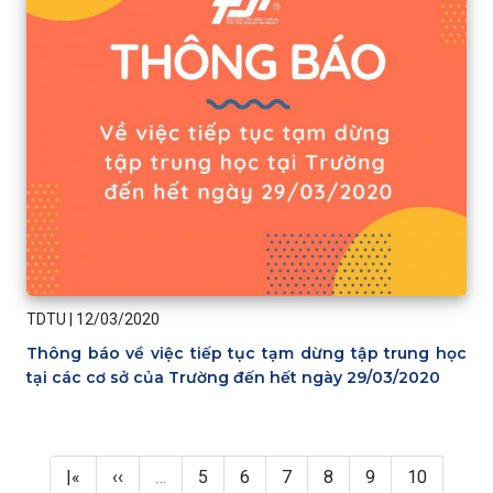
TDTU
|
12/03/2020
Thông báo về việc tiếp tục tạm dừng tập trung học
tại các cơ sở của Trường đến hết ngày 29/03/2020
Pagination
First page
Previous page
Page
Page
Page
Page
Page
Page
|«
‹‹
…
5
6
7
8
9
10