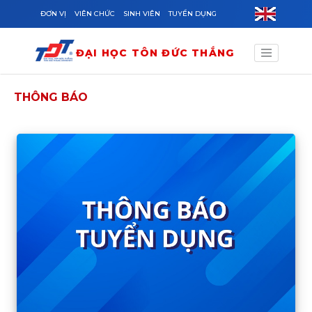
Skip to main content
ĐƠN VỊ
VIÊN CHỨC
SINH VIÊN
TUYỂN DỤNG
ĐẠI HỌC TÔN ĐỨC THẮNG
THÔNG BÁO