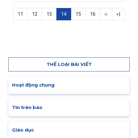
Page
Page
Page
Trang hiện thời
Page
Page
Next page
Last page
11
12
13
14
15
16
››
»|
THỂ LOẠI BÀI VIẾT
Hoạt động chung
Tin trên báo
Giáo dục