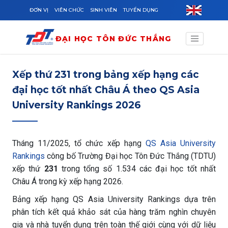
Skip to main content
ĐƠN VỊ
VIÊN CHỨC
SINH VIÊN
TUYỂN DỤNG
ĐẠI HỌC TÔN ĐỨC THẮNG
Xếp thứ 231 trong bảng xếp hạng các
đại học tốt nhất Châu Á theo QS Asia
University Rankings 2026
Tháng 11/2025, tổ chức xếp hạng
QS Asia University
Rankings
công bố Trường Đại học Tôn Đức Thắng (TDTU)
xếp thứ
231
trong tổng số 1.534 các đại học tốt nhất
Châu Á trong kỳ xếp hạng 2026.
Bảng xếp hạng QS Asia University Rankings dựa trên
phân tích kết quả khảo sát của hàng trăm nghìn chuyên
gia và nhà tuyển dụng trên toàn thế giới cùng với dữ liệu