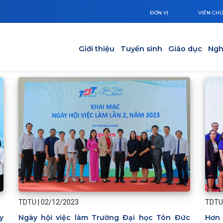
ĐƠN VỊ
VIÊN CH
Main navigation
Giới thiệu
Tuyển sinh
Giáo dục
Ngh
TDTU
|
02/12/2023
TDTU
Ngày hội việc làm Trường Đại học Tôn Đức
Hơn 
y