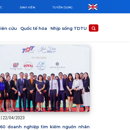
ỨC
SINH VIÊN
TUYỂN DỤNG
iên cứu
Quốc tế hóa
Nhịp sống TDTU
|
22/04/2023
60 doanh nghiệp tìm kiếm nguồn nhân