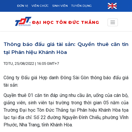
Skip to main content
ĐƠN VỊ
VIÊN CHỨC
SINH VIÊN
TUYỂN DỤNG
ĐẠI HỌC TÔN ĐỨC THẮNG
Thông báo đấu giá tài sản: Quyền thuê căn tin
tại Phân hiệu Khánh Hòa
TDTU, 25/08/2022 | 16:05 GMT+7
Công ty Đấu giá Hợp danh Đông Sài Gòn thông báo đấu giá
tài sản:
Quyền thuê 01 căn tin đáp ứng nhu cầu ăn, uống của cán bộ,
giảng viên, sinh viên tại trường trong thời gian 05 năm của
Trường Đại học Tôn Đức Thắng tại Phân hiệu Khánh Hòa tọa
lạc tại địa chỉ: Số 22 đường Nguyễn Đình Chiểu, phường Vĩnh
Phước, Nha Trang, tỉnh Khánh Hòa.