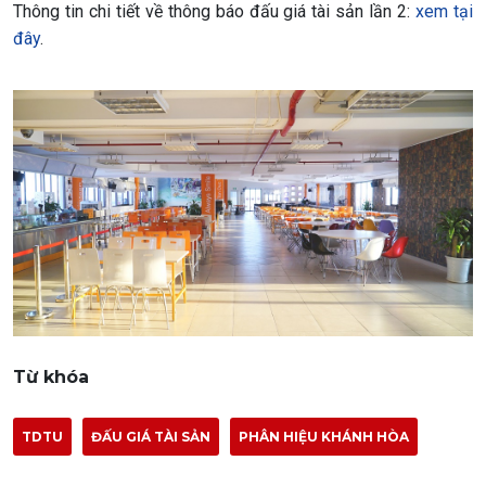
Thông tin chi tiết về thông báo đấu giá tài sản lần 2:
xem tại
đây
.
Từ khóa
TDTU
ĐẤU GIÁ TÀI SẢN
PHÂN HIỆU KHÁNH HÒA