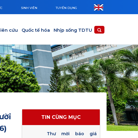
ỨC
SINH VIÊN
TUYỂN DỤNG
iên cứu
Quốc tế hóa
Nhịp sống TDTU
ười
TIN CÙNG MỤC
6)
Thư mời báo giá