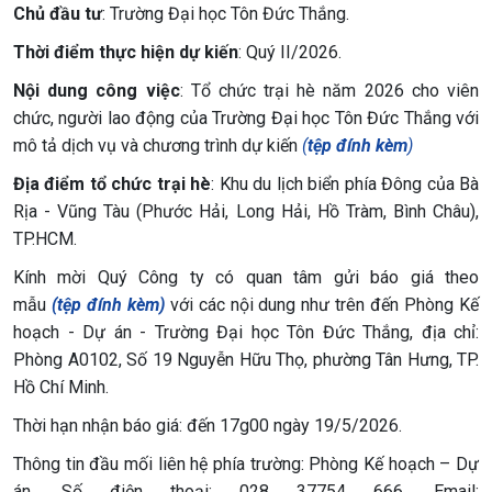
Chủ đầu tư
: Trường Đại học Tôn Đức Thắng.
Thời điểm thực hiện dự kiến
: Quý II/2026.
Nội dung công việc
: Tổ chức trại hè năm 2026 cho viên
chức, người lao động của Trường Đại học Tôn Đức Thắng với
mô tả dịch vụ và chương trình dự kiến
(
tệp đính kèm
)
Địa điểm tổ chức trại hè
: Khu du lịch biển phía Đông của Bà
Rịa - Vũng Tàu (Phước Hải, Long Hải, Hồ Tràm, Bình Châu),
TP.HCM.
Kính mời Quý Công ty có quan tâm gửi báo giá theo
mẫu
(
tệp đính kèm
)
với các nội dung như trên đến Phòng Kế
hoạch - Dự án - Trường Đại học Tôn Đức Thắng, địa chỉ:
Phòng A0102, Số 19 Nguyễn Hữu Thọ, phường Tân Hưng, TP.
Hồ Chí Minh.
Thời hạn nhận báo giá: đến 17g00 ngày 19/5/2026.
Thông tin đầu mối liên hệ phía trường: Phòng Kế hoạch – Dự
án, Số điện thoại: 028 37754 666, Email: