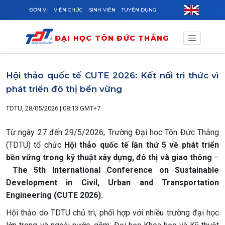
Skip to main content
ĐƠN VỊ
VIÊN CHỨC
SINH VIÊN
TUYỂN DỤNG
ĐẠI HỌC TÔN ĐỨC THẮNG
Hội thảo quốc tế CUTE 2026: Kết nối tri thức vì
phát triển đô thị bền vững
TDTU, 28/05/2026 | 08:13 GMT+7
Từ ngày 27 đến 29/5/2026, Trường Đại học Tôn Đức Thắng
(TDTU) tổ chức
Hội thảo quốc tế lần thứ 5 về phát triển
bền vững trong kỹ thuật xây dựng, đô thị và giao thông
–
The 5th International Conference on Sustainable
Development in Civil, Urban and Transportation
Engineering (CUTE 2026
)
.
Hội thảo do TDTU chủ trì, phối hợp với nhiều trường đại học