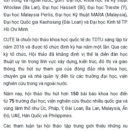
lớn trong và ngoài nước, gồm: Đại học Khoa học và Kỹ thuật
Wrocław (Ba Lan), Đại học Hasselt (Bỉ), Đại học Trieste (Ý),
Đại học Malaysia Perlis, Đại học Kỹ thuật MARA (Malaysia),
Đại học Quốc gia Kaohsiung (Đài Loan) và Đại học Kinh tế TP.
Hồ Chí Minh.
CUTE là chuỗi hội thảo khoa học quốc tế do TDTU sáng lập từ
năm 2016 và được tổ chức định kỳ hai năm một lần. Qua các
kỳ tổ chức, Hội thảo đã khẳng định vị thế là diễn đàn học
thuật uy tín trong lĩnh vực xây dựng, kiến trúc, đô thị và giao
thông, thu hút sự tham gia của đông đảo nhà khoa học,
chuyên gia và nhà quản lý đến từ các trường đại học, viện
nghiên cứu trong và ngoài nước.
Năm nay, hội thảo thu hút hơn
150
bài báo khoa học đến
từ
75
trường đại học, viện nghiên cứu thuộc nhiều quốc gia và
vùng lãnh thổ như Úc, Pháp, Ý, Đài Loan, Ba Lan, Malaysia, Ấn
Độ, UAE, Hàn Quốc và Philippines.
Các tham luận tại hội thảo tập trung giới thiệu những xu