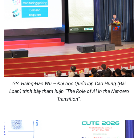
GS. Hsing-Hao Wu – Đại học Quốc
l
ập Cao Hùng
(
Đài
Loan
)
trình bày tham
luận
“The Role of AI in the Net-zero
Transition”
.