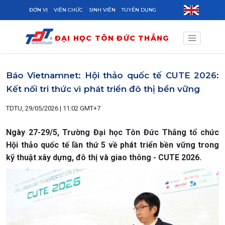
Skip to main content
ĐƠN VỊ
VIÊN CHỨC
SINH VIÊN
TUYỂN DỤNG
ĐẠI HỌC TÔN ĐỨC THẮNG
Báo Vietnamnet: Hội thảo quốc tế CUTE 2026:
Kết nối tri thức vì phát triển đô thị bền vững
TDTU, 29/05/2026 | 11:02 GMT+7
Ngày 27-29/5, Trường Đại học Tôn Đức Thắng tổ chức
Hội thảo quốc tế lần thứ 5 về phát triển bền vững trong
kỹ thuật xây dựng, đô thị và giao thông - CUTE 2026.