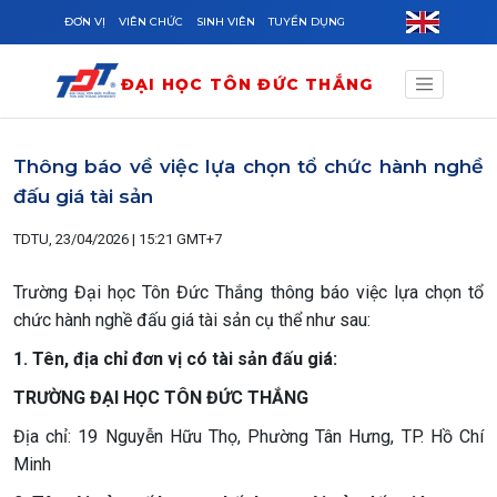
Skip to main content
ĐƠN VỊ
VIÊN CHỨC
SINH VIÊN
TUYỂN DỤNG
ĐẠI HỌC TÔN ĐỨC THẮNG
Thông báo về việc lựa chọn tổ chức hành nghề
đấu giá tài sản
TDTU, 23/04/2026 | 15:21 GMT+7
Trường Đại học Tôn Đức Thắng thông báo việc lựa chọn tổ
chức hành nghề đấu giá tài sản cụ thể như sau:
1. Tên, địa chỉ đơn vị có tài sản đấu giá:
TRƯỜNG ĐẠI HỌC TÔN ĐỨC THẮNG
Địa chỉ: 19 Nguyễn Hữu Thọ, Phường Tân Hưng, TP. Hồ Chí
Minh