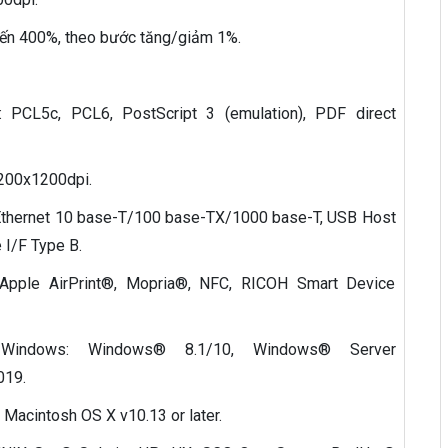
đến 400%, theo bước tăng/giảm 1%.
 PCL5c, PCL6, PostScript 3 (emulation), PDF direct
 1200x1200dpi.
 Ethernet 10 base-T/100 base-TX/1000 base-T, USB Host
 I/F Type B.
 Apple AirPrint®, Mopria®, NFC, RICOH Smart Device
indows: Windows® 8.1/10, Windows® Server
19.
 Macintosh OS X v10.13 or later.