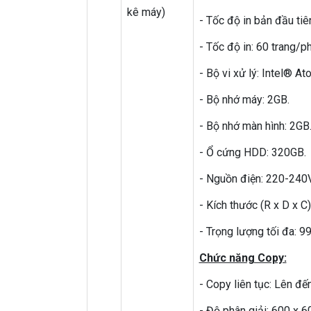
kê máy)
- Tốc độ in bản đầu tiên
- Tốc độ in: 60 trang/ph
- Bộ vi xử lý: Intel® 
- Bộ nhớ máy: 2GB.
- Bộ nhớ màn hình: 2GB
- Ổ cứng HDD: 320GB.
- Nguồn điện: 220-240
- Kích thước (R x D x C
- Trọng lượng tối đa: 99
Chức năng Copy:
- Copy liên tục: Lên đế
- Độ phân giải: 600 x 6