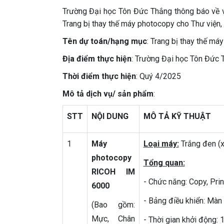
Trường Đại học Tôn Đức Thắng thông báo về vi
Trang bị thay thế máy photocopy cho Thư viện, 
Tên dự toán/hạng mục
: Trang bị thay thế má
Địa điểm thực hiện
: Trường Đại học Tôn Đức 
Thời điểm thực hiện
: Quý 4/2025
Mô tả dịch vụ/ sản phẩm
:
STT
NỘI DUNG
MÔ TẢ KỸ THUẬT
1
Máy
Loại máy:
Trắng đen (x
photocopy
Tổng quan:
RICOH IM
- Chức năng: Copy, Prin
6000
- Bảng điều khiển: Màn 
(Bao gồm:
Mực, Chân
- Thời gian khởi động: 1