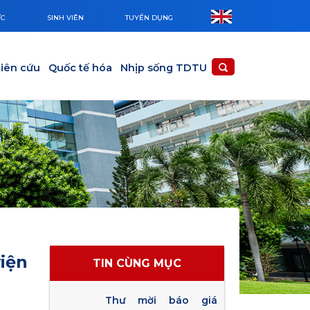
ỨC
SINH VIÊN
TUYỂN DỤNG
iên cứu
Quốc tế hóa
Nhịp sống TDTU
iện
TIN CÙNG MỤC
Thư mời báo giá