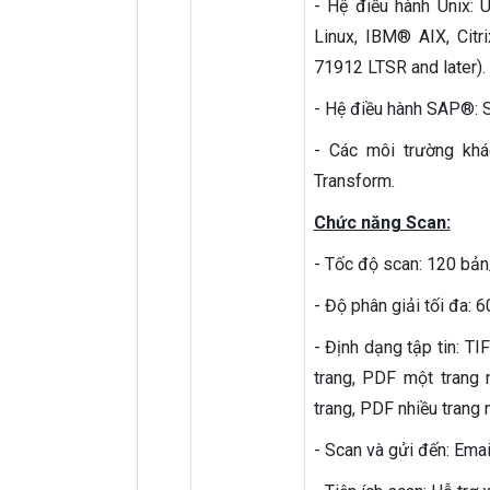
- Hệ điều hành Unix:
Linux, IBM® AIX, Citr
71912 LTSR and later).
- Hệ điều hành SAP®:
- Các môi trường kh
Transform.
Chức năng Scan:
- Tốc độ scan: 120 bản
- Độ phân giải tối đa: 6
- Định dạng tập tin: T
trang, PDF một trang 
trang, PDF nhiều trang 
- Scan và gửi đến: Emai