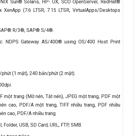
 UNIX Sun® Solaris, HP- UX, SCO OpenServer, RedHat®
ix XenApp (7.6 LTSR, 7.15 LTSR, VirtualApps/Desktops
 SAP® R/3®, SAP® S/4®.
ác: NDPS Gateway AS/400® using OS/400 Host Print
/phút (1 mặt), 240 bản/phút (2 mặt).
00dpi.
IFF một trang (Mở nén, Tắt nén), JPEG một trang, PDF một
nén cao, PDF/A một trang, TIFF nhiều trang, PDF nhiều
nén cao, PDF/A nhiều trang.
l, Folder, USB, SD Card, URL, FTP, SMB.