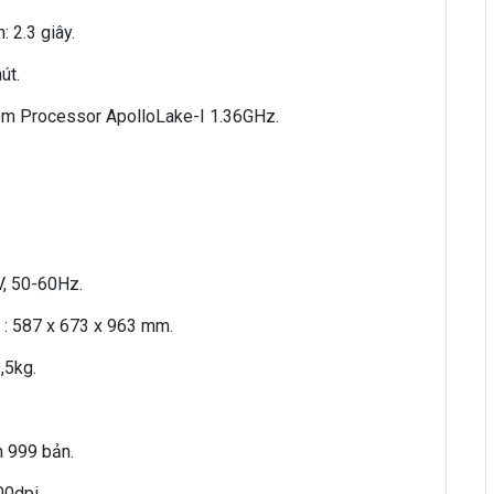
: 2.3 giây.
út.
Atom Processor ApolloLake-I 1.36GHz.
.
V, 50-60Hz.
) : 587 x 673 x 963 mm.
,5kg.
n 999 bản.
00dpi.