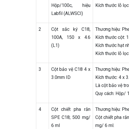
Hộp/100c, hiệu
Kích thước lỗ lọ
Labfil (ALWSCI)
2
Cột sắc ký C18,
Thương hiệu: P
100A, 150 x 4.6
Kích thước cột: 
(L1)
Kích thước hạt n
Kích thước lỗ lọ
3
Cột bảo vệ C18 4 x
Thương hiệu: P
3.0mm ID
Kích thước: 4 x 
Là cột bảo vệ tr
Quy cách: Hộp/ 1
4
Cột chiết pha rắn
Thương hiệu: P
SPE C18; 500 mg/
Cột chiết pha rắ
6 ml
mg/ 6 ml.