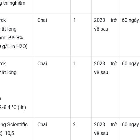
 thí nghiệm
rck
Chai
1
2023 trở
60 ngày
hất lỏng
về sau
ăm: ≥99.8%
0 g/L in H2O)
rck
Chai
1
2023 trở
60 ngày
hất lỏng
về sau
a
8.4 °C (lit.)
ng Scientific
Chai
2
2023 trở
60 ngày
): 10,5
về sau