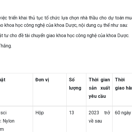
ệc triển khai thủ tục tổ chức lựa chọn nhà thầu cho dự toán m
iao khoa học công nghệ của khoa Dược, nội dung cụ thể như sau:
vật tư cho đề tài chuyển giao khoa học công nghệ của khoa Dược.
Thắng.
uật
Đơn vị
Số
Thời gian
Thời 
lượng
sản xuất
giao hà
yêu cầu
sci
Hộp
13
2023 trở
60 ngày
c: Nylon
về sau
mm