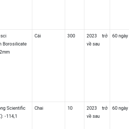
sci
Cái
300
2023 trở
60 ngày
nh Borosilicate
về sau
x52mm
ng Scientific
Chai
10
2023 trở
60 ngày
): -114,1
về sau