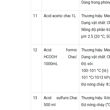
Dùng trong phòng
11
Acid acetic chai 1L
Thương hiệu: Me
Dạng vật chất: C
Nồng độ phần tr
pH: 2.5 (20 °C, 5
12
Acid formic
Thương hiệu: Me
HCOOH . Chai/
Dạng vật chất: C
1000mL
Độ sôi:
100-101 °C (lit.)
101 °C/1013 hP
Độ nóng chảy: 8.2-
13
Acid sulfuric.Chai
Thương hiệu: Xilo
500 ml
Độ nóng chảy (°C