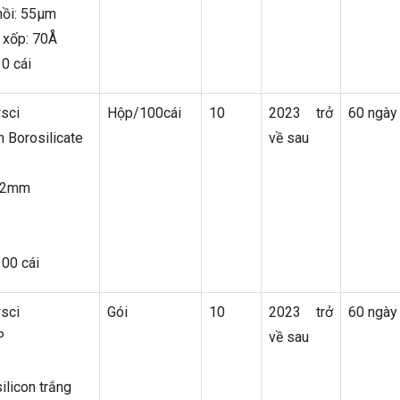
hồi: 55μm
c xốp: 70Å
0 cái
sci
Hộp/100cái
10
2023 trở
60 ngày
nh Borosilicate
về sau
x32mm
00 cái
sci
Gói
10
2023 trở
60 ngày
P
về sau
licon trắng