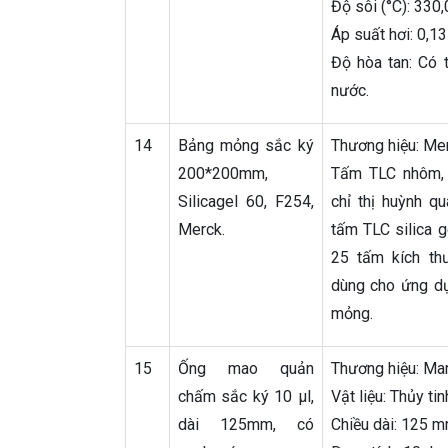
Độ sôi (°C): 330,
Áp suất hơi: 0,13
Độ hòa tan: Có t
nước.
14
Bảng mỏng sắc ký
Thương hiệu: Me
200*200mm,
Tấm TLC nhôm, 
Silicagel 60, F254,
chỉ thị huỳnh q
Merck.
tấm TLC silica g
25 tấm kích t
dùng cho ứng d
mỏng.
15
Ống mao quản
Thương hiệu: Mar
chấm sắc ký 10 µl,
Vật liệu: Thủy tin
dài 125mm, có
Chiều dài: 125 