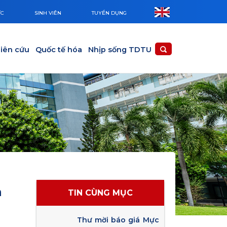
ỨC
SINH VIÊN
TUYỂN DỤNG
iên cứu
Quốc tế hóa
Nhịp sống TDTU
n
TIN CÙNG MỤC
Thư mời báo giá Mực