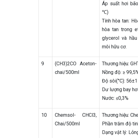
Áp suất hơi bão
℃)
Tính hòa tan: Hò
hòa tan trong et
glycerol và hầ
môi hữu cơ.
9
(CH3)2CO Aceton-
Thương hiệu: G
chai/500ml
Nồng độ: ≥ 99,5
Độ sôi(°C): 56±1
Dư lượng bay hơ
Nước: ≤0,3%
10
Chemsol- CHCl3,
Thương hiệu: Ch
Chai/500ml
Phần trăm độ tin
Dạng vật lý: Lỏn