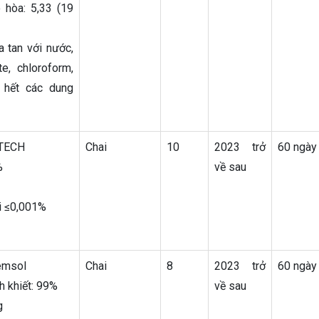
 hòa: 5,33 (19
a tan với nước,
e, chloroform,
u hết các dung
HTECH
Chai
10
2023 trở
60 ngày
%
về sau
i ≤0,001%
emsol
Chai
8
2023 trở
60 ngày
h khiết: 99%
về sau
g