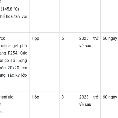
0
 (145,8 °C)
hể hòa tan với
rck
Hộp
5
2023 trở
60 ngày
silica gel phủ
về sau
uang F254. Các
el có số lượng
hước 20x20 cm
ụng sắc ký lớp
ienfeld
Hộp
3
2023 trở
60 ngày
h
về sau
mm