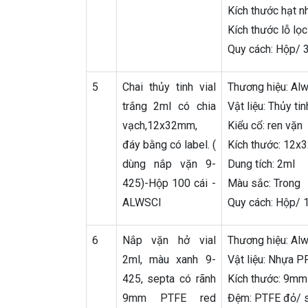
Kích thước hạt n
Kích thước lỗ lọ
Quy cách: Hộp/ 3
5
Chai thủy tinh vial
Thương hiệu: Alw
trắng 2ml có chia
Vật liệu: Thủy ti
vạch,12x32mm,
Kiểu cổ: ren vặn
đáy bằng có label. (
Kích thước: 12
dùng nắp vặn 9-
Dung tích: 2ml
425)-Hộp 100 cái -
Màu sắc: Trong
ALWSCI
Quy cách: Hộp/ 1
6
Nắp vặn hở vial
Thương hiệu: Alw
2ml, màu xanh 9-
Vật liệu: Nhựa P
425, septa có rãnh
Kích thước: 9mm
9mm PTFE red
Đệm: PTFE đỏ/ si