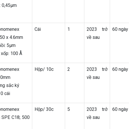
c: 0,45µm
henomenex
Cái
1
2023 trở
60 ngày
150 x 4.6mm
về sau
hồi: 5μm
c xốp: 100 Å
henomenex
Hộp/ 10c
2
2023 trở
60 ngày
3.0mm
về sau
ong sắc ký
0 cái
henomenex
Hộp/ 30c
5
2023 trở
60 ngày
n SPE C18; 500
về sau