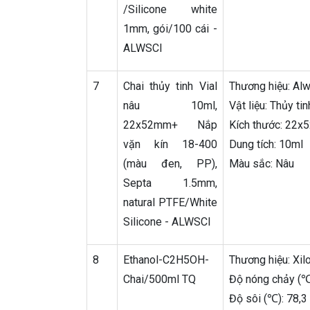
/Silicone white
1mm, gói/100 cái -
ALWSCI
7
Chai thủy tinh Vial
Thương hiệu: Alw
nâu 10ml,
Vật liệu: Thủy ti
22x52mm+ Nắp
Kích thước: 22
vặn kín 18-400
Dung tích: 10ml
(màu đen, PP),
Màu sắc: Nâu
Septa 1.5mm,
natural PTFE/White
Silicone - ALWSCI
8
Ethanol-C2H5OH-
Thương hiệu: Xilo
Chai/500ml TQ
Độ nóng chảy (℃
Độ sôi (℃): 78,3