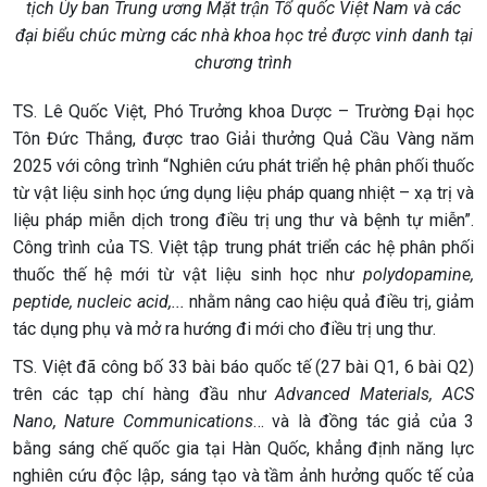
tịch Ủy ban Trung ương Mặt trận Tổ quốc Việt Nam và các
đại biểu chúc mừng các nhà khoa học trẻ được vinh danh tại
chương trình
TS. Lê Quốc Việt, Phó Trưởng khoa Dược – Trường Đại học
Tôn Đức Thắng, được trao Giải thưởng Quả Cầu Vàng năm
2025 với công trình “Nghiên cứu phát triển hệ phân phối thuốc
từ vật liệu sinh học ứng dụng liệu pháp quang nhiệt – xạ trị và
liệu pháp miễn dịch trong điều trị ung thư và bệnh tự miễn”.
Công trình của TS. Việt tập trung phát triển các hệ phân phối
thuốc thế hệ mới từ vật liệu sinh học như
polydopamine,
peptide, nucleic acid,...
nhằm nâng cao hiệu quả điều trị, giảm
tác dụng phụ và mở ra hướng đi mới cho điều trị ung thư.
TS. Việt đã công bố 33 bài báo quốc tế (27 bài Q1, 6 bài Q2)
trên các tạp chí hàng đầu như
Advanced Materials, ACS
Nano, Nature Communications
… và là đồng tác giả của 3
bằng sáng chế quốc gia tại Hàn Quốc, khẳng định năng lực
nghiên cứu độc lập, sáng tạo và tầm ảnh hưởng quốc tế của