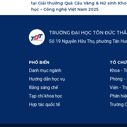
tại Giải thưởng Quả Cầu Vàng & Nữ sinh Kho
học – Công nghệ Việt Nam 2025
TRƯỜNG ĐẠI HỌC TÔN ĐỨC TH
Số 19 Nguyễn Hữu Thọ, phường Tân Hưng
PHỔ BIẾN
TỔ CHỨ
Danh mục ngành
Khoa - T
Hướng dẫn học vụ
Phòng -
Bằng sáng chế
Viện - T
Tạp chí khoa học
Phân hi
Hợp tác quốc tế
Trường Q