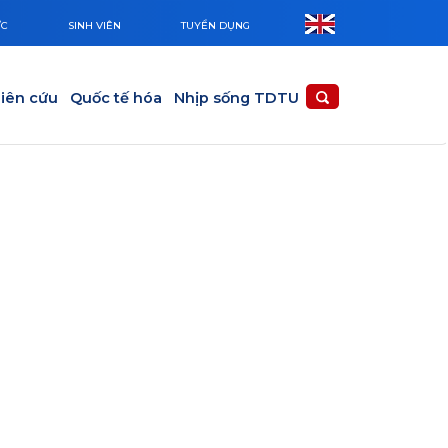
ỨC
SINH VIÊN
TUYỂN DỤNG
iên cứu
Quốc tế hóa
Nhịp sống TDTU