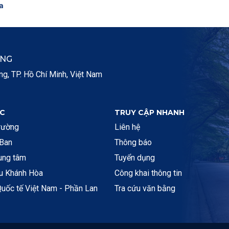
a
ẮNG
, TP. Hồ Chí Minh, Việt Nam
C
TRUY CẬP NHANH
rường
Liên hệ
 Ban
Thông báo
rung tâm
Tuyển dụng
ệu Khánh Hòa
Công khai thông tin
uốc tế Việt Nam - Phần Lan
Tra cứu văn bằng