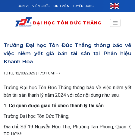
Skip to main content
ĐƠN VỊ
VIÊN CHỨC
SINH VIÊN
TUYỂN DỤNG
ĐẠI HỌC TÔN ĐỨC THẮNG
Trường Đại học Tôn Đức Thắng thông báo về
việc niêm yết giá bán tài sản tại Phân hiệu
Khánh Hòa
TDTU, 12/03/2025 | 17:31 GMT+7
Trường Đại học Tôn Đức Thắng thông báo về việc niêm yết
bán tài sản thanh lý năm 2024 với các nội dung như sau:
1. Cơ quan được giao tổ chức thanh lý tài sản
:
Trường Đại học Tôn Đức Thắng;
Địa chỉ: Số 19 Nguyễn Hữu Thọ, Phường Tân Phong, Quận 7,
TP. HCM;