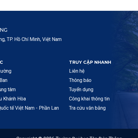
ẮNG
, TP. Hồ Chí Minh, Việt Nam
C
TRUY CẬP NHANH
rường
Liên hệ
 Ban
Thông báo
rung tâm
Tuyển dụng
ệu Khánh Hòa
Công khai thông tin
uốc tế Việt Nam - Phần Lan
Tra cứu văn bằng