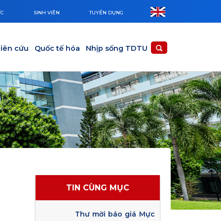
ỨC
SINH VIÊN
TUYỂN DỤNG
iên cứu
Quốc tế hóa
Nhịp sống TDTU
TIN CÙNG MỤC
Thư mời báo giá Mực