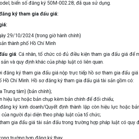
 model; biển số đăng ký 50M-002.28; đã qua sử dụng.
 đăng ký tham gia đấu giá:
giá:
gày 29/10/2024 (trong giờ hành chính)
 sản thành phố Hồ Chí Minh
 đấu
giá
: Cá nhân, tổ chức có đủ điều kiện tham gia đấu giá để m
 sản và quy định khác của pháp luật có liên quan.
 đăng ký tham gia đấu giá nộp trực tiếp hồ sơ tham gia đấu giá t
ố Hồ Chí Minh. Hồ sơ đăng ký tham gia đấu giá tài sản gồm có:
 Trung tâm) (bản chính);
 hiệu lực hoặc bản chụp kèm bản chính để đối chiếu;
 đăng ký kinh doanh/Quyết định thành lập còn hiệu lực hoặc bả
của người đại diện theo pháp luật của tổ chức;
 tham gia đấu giá tài sản đấu trong trường hợp pháp luật có quy 
rong trường hợp đăng ký thay.