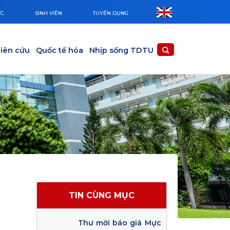
ỨC
SINH VIÊN
TUYỂN DỤNG
iên cứu
Quốc tế hóa
Nhịp sống TDTU
TIN CÙNG MỤC
Thư mời báo giá Mực