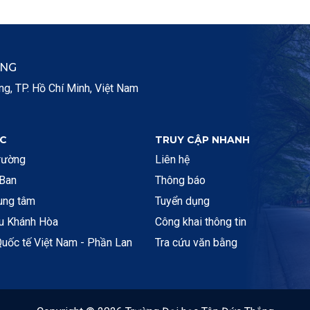
ẮNG
, TP. Hồ Chí Minh, Việt Nam
C
TRUY CẬP NHANH
rường
Liên hệ
 Ban
Thông báo
rung tâm
Tuyển dụng
ệu Khánh Hòa
Công khai thông tin
uốc tế Việt Nam - Phần Lan
Tra cứu văn bằng