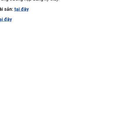
ài sản:
tại đây
ại đây