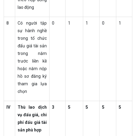
lao động
8
Có người tập
0
1
1
0
1
sự hành nghề
trong tổ chức
đấu giá tài sản
trong năm
trước liền kề
hoặc năm nộp
hồ sơ đăng ký
tham gia lựa
chọn
IV
Thù lao dịch
3
5
5
5
5
vụ đấu giá, chi
phí đấu giá tài
sản phù hợp