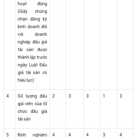
hoạt động
(Giấy chứng
nhận đăng ký
kinh doanh đối
với doanh
nghiệp đấu giá
tài sản được
thành lập trước
ngày Luật Đấu
giá tài sản có
hiệu lực)
4
Số lượng đấu
2
3
3
1
3
giá viên của tổ
chức đấu giá
tài sản
5
Kinh nghiệm
4
4
4
3
4