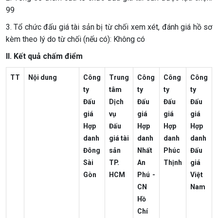
99
3. Tổ chức đấu giá tài sản bị từ chối xem xét, đánh giá hồ sơ
kèm theo lý do từ chối (nếu có): Không có
II. Kết quả chấm điểm
TT
Nội dung
Công
Trung
Công
Công
Công
ty
tâm
ty
ty
ty
Đấu
Dịch
Đấu
Đấu
Đấu
giá
vụ
giá
giá
giá
Hợp
Đấu
Hợp
Hợp
Hợp
danh
giá tài
danh
danh
danh
Đông
sản
Nhất
Phúc
Đấu
Sài
TP.
An
Thịnh
giá
Gòn
HCM
Phú -
Việt
CN
Nam
Hồ
Chí