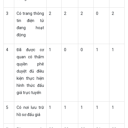
3
Có trang thông
2
2
2
0
2
tin điện tử
đang hoạt
động
4
Đã được cơ
1
0
0
1
1
quan có thẩm
quyền phê
duyệt đủ điều
kiện thực hiện
hình thức đấu
giá trực tuyến
5
Có nơi lưu trữ
1
1
1
1
1
hồ sơ đấu giá