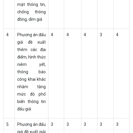
mật thông tin,
chống thông
đồng, dìm giá
4
Phương án đấu
4
4
4
3
4
giá đề xuất
thêm các địa
điểm, hình thức
niêm yết,
thông báo
công khai khác
nhằm tăng
mức độ phổ
biến thông tin
đấu giá
5
Phương án đấu
3
3
3
3
3
giá đề xuất giải