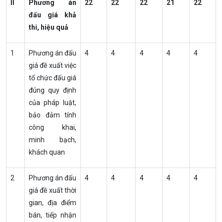
II
Phương án
22
22
22
21
22
đấu giá khả
thi, hiệu quả
1
Phương án đấu
4
4
4
4
4
giá đề xuất việc
tổ chức đấu giá
đúng quy định
của pháp luật,
bảo đảm tính
công khai,
minh bạch,
khách quan
2
Phương án đấu
4
4
4
4
4
giá đề xuất thời
gian, địa điểm
bán, tiếp nhận