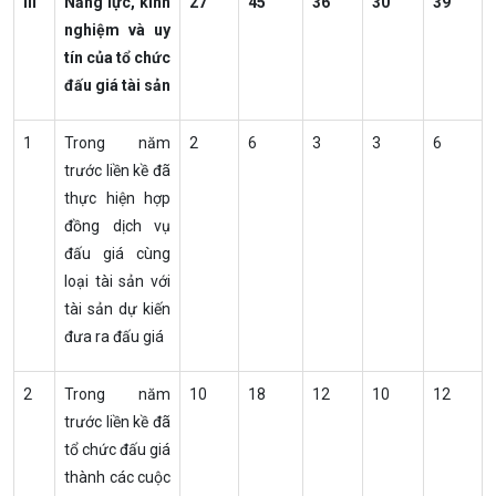
III
Năng lực, kinh
27
45
36
30
39
nghiệm và uy
tín của tổ chức
đấu giá tài sản
1
Trong năm
2
6
3
3
6
trước liền kề đã
thực hiện hợp
đồng dịch vụ
đấu giá cùng
loại tài sản với
tài sản dự kiến
đưa ra đấu giá
2
Trong năm
10
18
12
10
12
trước liền kề đã
tổ chức đấu giá
thành các cuộc