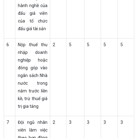
hành nghề của
đấu giá viên
của tổ chức
đấu giá tài sản
6
Nộp thuế thu
2
5
5
5
5
nhập doanh
nghiệp hoặc
đóng góp vào
ngân sách Nhà
nước trong
năm trước liền
kề, trừ thuế giá
trị gia tăng
7
Đội ngũ nhân
2
3
3
3
3
viên làm việc
theo hợp đồng