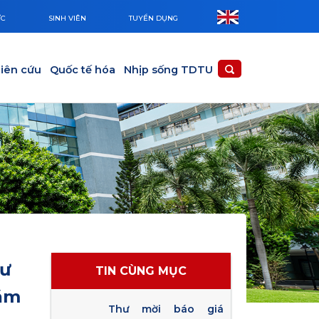
ỨC
SINH VIÊN
TUYỂN DỤNG
iên cứu
Quốc tế hóa
Nhịp sống TDTU
sư
TIN CÙNG MỤC
năm
Thư mời báo giá