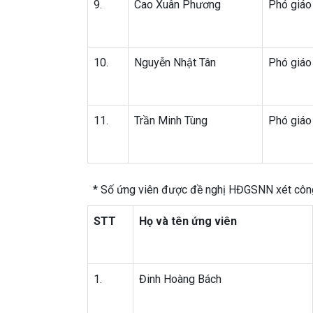
9.
Cao Xuân Phương
Phó giáo
10.
Nguyễn Nhật Tân
Phó giáo
11.
Trần Minh Tùng
Phó giáo
* Số ứng viên được đề nghị HĐGSNN xét công 
STT
Họ và tên ứng viên
1.
Đinh Hoàng Bách