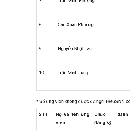
7.
Trần Minh Phương
8.
Cao Xuân Phương
9.
Nguyễn Nhật Tân
10.
Trần Minh Tùng
* Số ứng viên không được đề nghị HĐGSNN xét
STT
Họ và tên ứng
Chức danh
viên
đăng ký