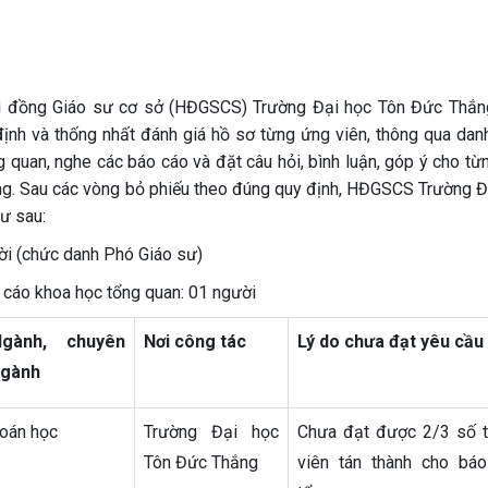
i đồng Giáo sư cơ sở (HĐGSCS) Trường Đại học Tôn Đức Thắ
ịnh và thống nhất đánh giá hồ sơ từng ứng viên, thông qua dan
 quan, nghe các báo cáo và đặt câu hỏi, bình luận, góp ý cho từ
ồng. Sau các vòng bỏ phiếu theo đúng quy định, HĐGSCS Trường Đ
ư sau:
ời (chức danh Phó Giáo sư)
o cáo khoa học tổng quan: 01 người
Ngành, chuyên
Nơi công tác
Lý do chưa đạt yêu cầu
gành
oán học
Trường Đại học
Chưa đạt được 2/3 số 
Tôn Đức Thắng
viên tán thành cho bá