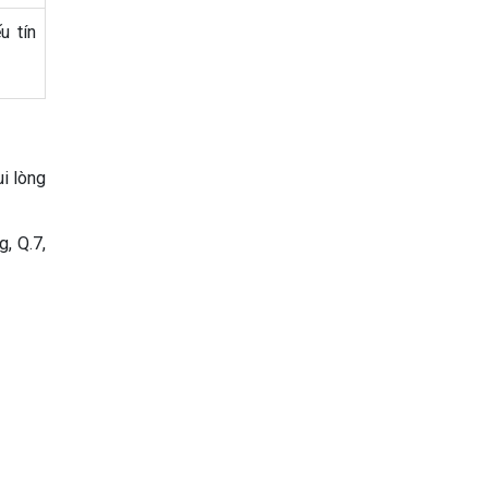
u tín
i lòng
, Q.7,