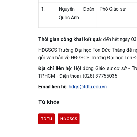
1.
Nguyễn Đoàn
Phó Giáo sư
Quốc Anh
Thời gian công khai kết quả
: đến hết ngày 0
HĐGSCS Trường Đại học Tôn Đức Thắng đề nghị 
gửi văn bản về HĐGSCS Trường Đại học Tôn Đ
Địa chỉ liên hệ
: Hội đồng Giáo sư cơ sở - T
TP.HCM - Điện thoại: (028) 37755035
Email liên hệ
:
hdgs@tdtu.edu.vn
Từ khóa
TDTU
HĐGSCS