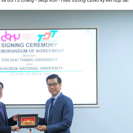
U và GS.TS Chang - Seop Koh - Hiệu trưởng CBNU ký kết hợp tác