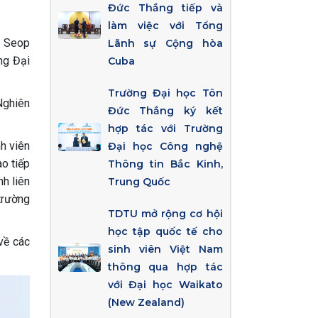
Đức Thắng tiếp và
làm việc với Tổng
- Seop
Lãnh sự Cộng hòa
ng Đại
Cuba
Trường Đại học Tôn
Nghiên
Đức Thắng ký kết
hợp tác với Trường
nh viên
Đại học Công nghệ
o tiếp
Thông tin Bắc Kinh,
nh liên
Trung Quốc
trường
TDTU mở rộng cơ hội
học tập quốc tế cho
về các
sinh viên Việt Nam
thông qua hợp tác
với Đại học Waikato
(New Zealand)