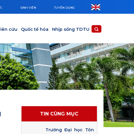
ỨC
SINH VIÊN
TUYỂN DỤNG
iên cứu
Quốc tế hóa
Nhịp sống TDTU
g
TIN CÙNG MỤC
Trường Đại học Tôn