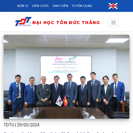
Skip to main content
ĐƠN VỊ
VIÊN CHỨC
SINH VIÊN
TUYỂN DỤNG
ĐẠI HỌC TÔN ĐỨC THẮNG
TDTU
|
29/05/2024