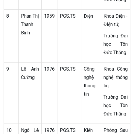
8
Phan Thị
1959
PGS.TS
Điện
Khoa Điện -
Thanh
Điện tử,
Bình
Trường Đại
học Tôn
Đức Thắng
9
Lê Anh
1976
PGS.TS
Công
Khoa Công
Cường
nghệ
nghệ thông
thông
tin,
tin
Trường Đại
học Tôn
Đức Thắng
10
Ngô Lê
1976
PGS.TS
Kiến
Phòng Sau