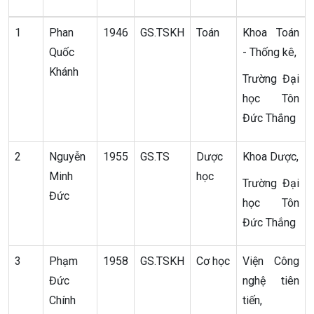
1
Phan
1946
GS.TSKH
Toán
Khoa Toán
Quốc
- Thống kê,
Khánh
Trường Đại
học Tôn
Đức Thắng
2
Nguyễn
1955
GS.TS
Dược
Khoa Dược,
Minh
học
Trường Đại
Đức
học Tôn
Đức Thắng
3
Phạm
1958
GS.TSKH
Cơ học
Viện Công
Đức
nghệ tiên
Chính
tiến,