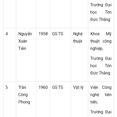
Trường Đại
học Tôn
Đức Thắng
4
Nguyễn
1958
GS.TS
Nghệ
Khoa Mỹ
Xuân
thuật
thuật công
Tiên
nghiệp,
Trường Đại
học Tôn
Đức Thắng
5
Trần
1960
GS.TS
Vật lý
Viện Công
Công
nghệ tiên
Phong
tiến,
Trường Đại