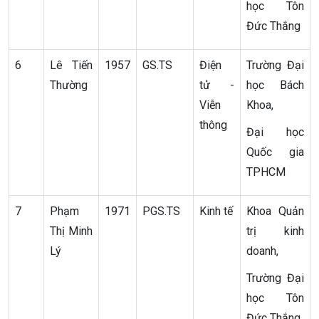
học Tôn
Đức Thắng
6
Lê Tiến
1957
GS.TS
Điện
Trường Đại
Thường
tử -
học Bách
Viễn
Khoa,
thông
Đại học
Quốc gia
TPHCM
7
Phạm
1971
PGS.TS
Kinh tế
Khoa Quản
Thị Minh
trị kinh
Lý
doanh,
Trường Đại
học Tôn
Đức Thắng