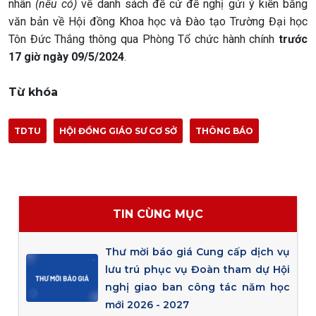
nhân
(nếu có)
về danh sách đề cử đề nghị gửi ý kiến bằng
văn bản về Hội đồng Khoa học và Đào tạo Trường Đại học
Tôn Đức Thắng thông qua Phòng Tổ chức hành chính
trước
17 giờ ngày 09/5/2024
.
Từ khóa
TDTU
HỘI ĐỒNG GIÁO SƯ CƠ SỞ
THÔNG BÁO
TIN CÙNG MỤC
Thư mời báo giá Cung cấp dịch vụ
lưu trú phục vụ Đoàn tham dự Hội
nghị giao ban công tác năm học
mới 2026 - 2027