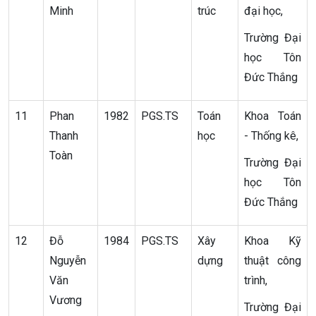
Minh
trúc
đại học,
Trường Đại
học Tôn
Đức Thắng
11
Phan
1982
PGS.TS
Toán
Khoa Toán
Thanh
học
- Thống kê,
Toàn
Trường Đại
học Tôn
Đức Thắng
12
Đỗ
1984
PGS.TS
Xây
Khoa Kỹ
Nguyễn
dựng
thuật công
Văn
trình,
Vương
Trường Đại