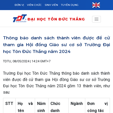
Skip to main content
ĐƠN VỊ
VIÊN CHỨC
SINH VIÊN
TUYỂN DỤNG
ĐẠI HỌC TÔN ĐỨC THẮNG
Thông báo danh sách thành viên được đề cử
tham gia Hội đồng Giáo sư cơ sở Trường Đại
học Tôn Đức Thắng năm 2024
TDTU, 08/05/2024 | 14:24 GMT+7
Trường Đại học Tôn Đức Thắng thông báo danh sách thành
viên được đề cử tham gia Hội đồng Giáo sư cơ sở Trường
Đại học Tôn Đức Thắng năm 2024 gồm 13 thành viên, như
sau:
STT
Họ và
Năm
Chức
Ngành
Đơn vị
tên
sinh
danh
công tác