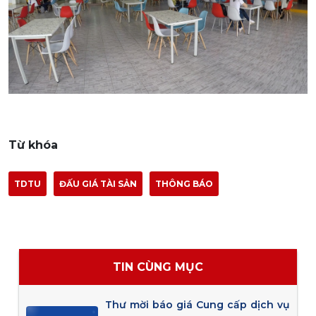
Từ khóa
TDTU
ĐẤU GIÁ TÀI SẢN
THÔNG BÁO
TIN CÙNG MỤC
Thư mời báo giá Cung cấp dịch vụ