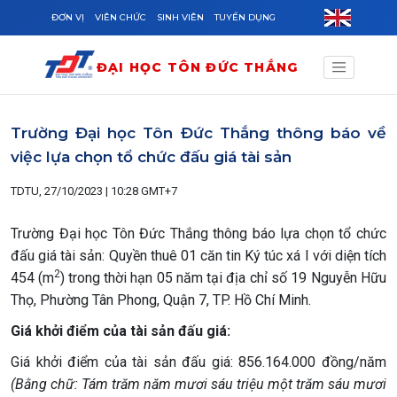
Skip to main content
ĐƠN VỊ
VIÊN CHỨC
SINH VIÊN
TUYỂN DỤNG
ĐẠI HỌC TÔN ĐỨC THẮNG
Trường Đại học Tôn Đức Thắng thông báo về
việc lựa chọn tổ chức đấu giá tài sản
TDTU, 27/10/2023 | 10:28 GMT+7
Trường Đại học Tôn Đức Thắng thông báo lựa chọn tổ chức
đấu giá tài sản: Quyền thuê
01 căn tin Ký túc xá I với diện tích
2
454 (m
)
trong thời hạn 05 năm tại địa chỉ số 19 Nguyễn Hữu
Thọ, Phường Tân Phong, Quận 7, TP. Hồ Chí Minh.
Giá khởi
điểm của tài sản đấu giá:
Giá khởi điểm của tài sản đấu giá: 856.164.000 đồng/năm
(Bằng chữ: Tám trăm năm mươi sáu triệu một trăm sáu mươi