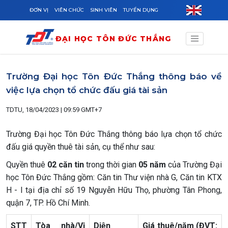
Skip to main content
ĐƠN VỊ
VIÊN CHỨC
SINH VIÊN
TUYỂN DỤNG
ĐẠI HỌC TÔN ĐỨC THẮNG
Trường Đại học Tôn Đức Thắng thông báo về
việc lựa chọn tổ chức đấu giá tài sản
TDTU, 18/04/2023 | 09:59 GMT+7
Trường Đại học Tôn Đức Thắng thông báo lựa chọn tổ chức
đấu giá quyền thuê tài sản, cụ thể như sau:
Quyền thuê
02 căn tin
trong thời gian
05 năm
của Trường Đại
học Tôn Đức Thắng gồm: Căn tin Thư viện nhà G, Căn tin KTX
H - I tại địa chỉ số 19 Nguyễn Hữu Thọ, phường Tân Phong,
quận 7, TP. Hồ Chí Minh.
STT
Tòa nhà/Vị
Diện
Giá thuê/năm (ĐVT: