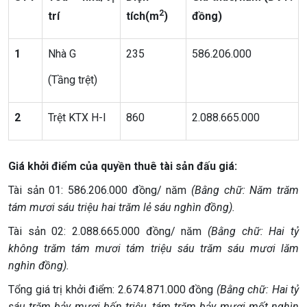
2
trí
tích(m
)
đồng)
1
Nhà G
235
586.206.000
(Tầng trệt)
2
Trệt KTX H-I
860
2.088.665.000
Giá kh
ởi điểm của quyền thuê tài sản đấu giá:
Tài sản 01: 586.206.000 đồng/ năm
(Bằng chữ: Năm trăm
tám mươi sáu triệu hai trăm lẻ sáu nghìn đồng).
Tài sản 02: 2.088.665.000 đồng/ năm
(Bằng chữ: Hai tỷ
không trăm tám mươi tám triệu sáu trăm sáu mươi lăm
nghìn đồng).
Tổng giá trị khởi điểm: 2.674.871.000 đồng
(Bằng chữ: Hai tỷ
sáu trăm bảy mươi bốn triệu, tám trăm bảy mươi mốt nghìn