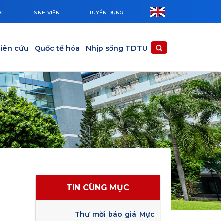
ỨC
SINH VIÊN
TUYỂN DỤNG
iên cứu
Quốc tế hóa
Nhịp sống TDTU
TIN CÙNG MỤC
Thư mời báo giá Mực