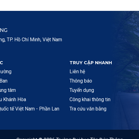
ẮNG
, TP. Hồ Chí Minh, Việt Nam
C
TRUY CẬP NHANH
rường
Liên hệ
 Ban
Thông báo
rung tâm
Tuyển dụng
ệu Khánh Hòa
Công khai thông tin
uốc tế Việt Nam - Phần Lan
Tra cứu văn bằng