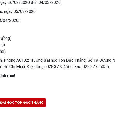
ngày 26/02/2020 đến 04/03/2020;
c:
ngày 05/03/2020;
3/04/2020;
 đồng).
ng).
ng).
án, Phòng A0102; Trường đại học Tôn Đức Thắng, Số 19 Đường 
ố Hồ Chí Minh. Điện thoại: 028.37754666; Fax: 028.37755055.
ính mời!
ĐẠI HỌC TÔN ĐỨC THẮNG