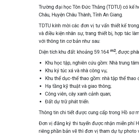
Trường đại học Tôn Đức Thắng (TDTU) có kế ho
Châu, Huyện Châu Thành, Tỉnh An Giang.
TDTU kính mời các đơn vị tư vấn thiết kế tro
và điều kiện nhân sự, trang thiết bị, hợp tác là
với thông tin cơ bản như sau:
m2
Diện tích khu đất: khoảng 59.164
; được phâ
Khu học tập, nghiên cứu gồm: Nhà trung tâm,
Khu ký túc xá và nhà công vụ;
Khu thể dục-thể thao gồm: nhà tập thể thao
Hạ tầng kỹ thuật và giao thông;
Công viên, cây xanh cảnh quan;
Đất dự trữ phát triển.
Thông tin chi tiết được cung cấp trong Hồ sơ mờ
Đơn vị đăng ký thi tuyển được nhận miễn phí Hồ 
riêng phần bản vẽ thì đơn vị tham dự tự photo v