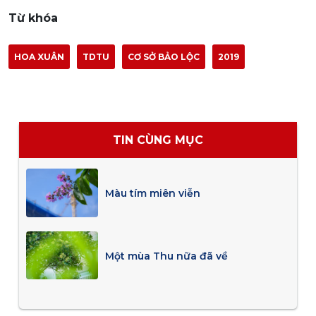
Từ khóa
HOA XUÂN
TDTU
CƠ SỞ BẢO LỘC
2019
TIN CÙNG MỤC
Màu tím miên viễn
Một mùa Thu nữa đã về