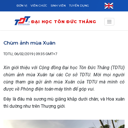
Skip to main content
ĐƠN VỊ
VIÊN CHỨC
SINH VIÊN
TUYỂN DỤNG
ĐẠI HỌC TÔN ĐỨC THẮNG
Chùm ảnh mùa Xuân
TDTU, 06/02/2019 | 09:35 GMT+7
Xin giới thiệu với Cộng đồng Đại học Tôn Đức Thắng (TDTU)
chùm ảnh mùa Xuân tại các Cơ sở TDTU. Mời mọi người
cùng tham gia gửi ảnh mùa Xuân của TDTU mà mình có
được về Phòng điện toán-máy tính để góp vui.
Đây là đâu mà sương mù giăng khắp dưới chân; và Hoa xuân
thì dường như trên Thượng giới.