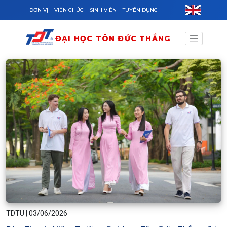
Skip to main content
ĐƠN VỊ
VIÊN CHỨC
SINH VIÊN
TUYỂN DỤNG
ĐẠI HỌC TÔN ĐỨC THẮNG
TDTU
|
03/06/2026