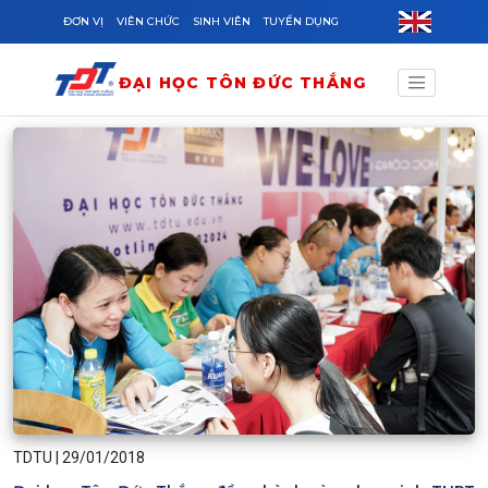
Skip to main content
ĐƠN VỊ
VIÊN CHỨC
SINH VIÊN
TUYỂN DỤNG
ĐẠI HỌC TÔN ĐỨC THẮNG
TDTU
|
29/01/2018