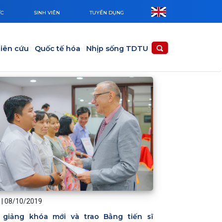
ỨC
SINH VIÊN
TUYỂN DỤNG
iên cứu
Quốc tế hóa
Nhịp sống TDTU
|
08/10/2019
 giảng khóa mới và trao Bằng tiến sĩ