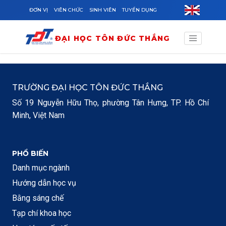
Skip to main content
ĐƠN VỊ
VIÊN CHỨC
SINH VIÊN
TUYỂN DỤNG
ĐẠI HỌC TÔN ĐỨC THẮNG
TRƯỜNG ĐẠI HỌC TÔN ĐỨC THẮNG
Số 19 Nguyễn Hữu Thọ, phường Tân Hưng, TP. Hồ Chí
Minh, Việt Nam
PHỔ BIẾN
Danh mục ngành
Hướng dẫn học vụ
Bằng sáng chế
Tạp chí khoa học