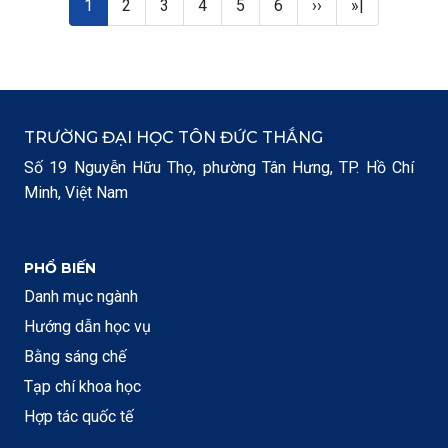
Trang hiện thời
Page
Page
Page
Page
Page
Next page
Last page
1
2
3
4
5
6
››
»|
TRƯỜNG ĐẠI HỌC TÔN ĐỨC THẮNG
Số 19 Nguyễn Hữu Thọ, phường Tân Hưng, TP. Hồ Chí
Minh, Việt Nam
PHỔ BIẾN
Danh mục ngành
Hướng dẫn học vụ
Bằng sáng chế
Tạp chí khoa học
Hợp tác quốc tế