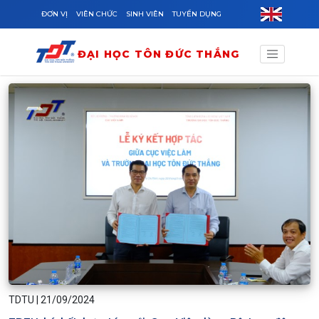
Skip to main content
ĐƠN VỊ
VIÊN CHỨC
SINH VIÊN
TUYỂN DỤNG
ĐẠI HỌC TÔN ĐỨC THẮNG
TDTU
|
21/09/2024