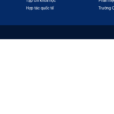
Tạp chí khoa học
Phân hi
Hợp tác quốc tế
Trường Q