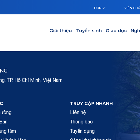
ĐƠN VỊ
VIÊN CH
Main navigation
Giới thiệu
Tuyển sinh
Giáo dục
Ngh
ẮNG
, TP. Hồ Chí Minh, Việt Nam
C
TRUY CẬP NHANH
rường
Liên hệ
 Ban
Thông báo
rung tâm
Tuyển dụng