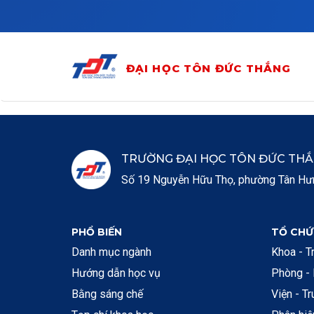
Skip to main content
ĐẠI HỌC TÔN ĐỨC THẮNG
TRƯỜNG ĐẠI HỌC TÔN ĐỨC TH
Số 19 Nguyễn Hữu Thọ, phường Tân Hưng
PHỔ BIẾN
TỔ CHỨ
Danh mục ngành
Khoa - T
Hướng dẫn học vụ
Phòng -
Bằng sáng chế
Viện - T