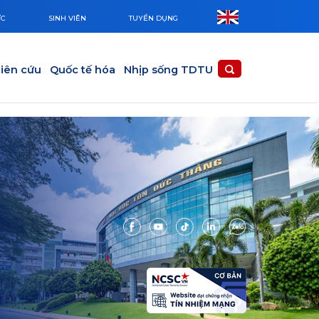
ỨC
SINH VIÊN
TUYỂN DỤNG
iên cứu
Quốc tế hóa
Nhịp sống TDTU