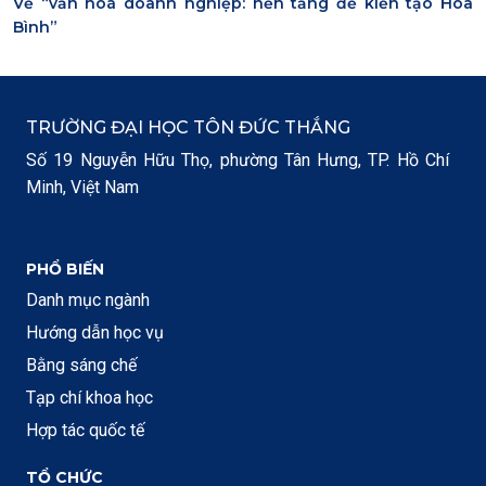
Về “văn hoá doanh nghiệp: nền tảng để kiến tạo Hoà
Bình”
TRƯỜNG ĐẠI HỌC TÔN ĐỨC THẮNG
Số 19 Nguyễn Hữu Thọ, phường Tân Hưng, TP. Hồ Chí
Minh, Việt Nam
PHỔ BIẾN
Danh mục ngành
Hướng dẫn học vụ
Bằng sáng chế
Tạp chí khoa học
Hợp tác quốc tế
TỔ CHỨC