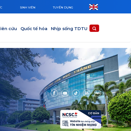
ỨC
SINH VIÊN
TUYỂN DỤNG
iên cứu
Quốc tế hóa
Nhịp sống TDTU