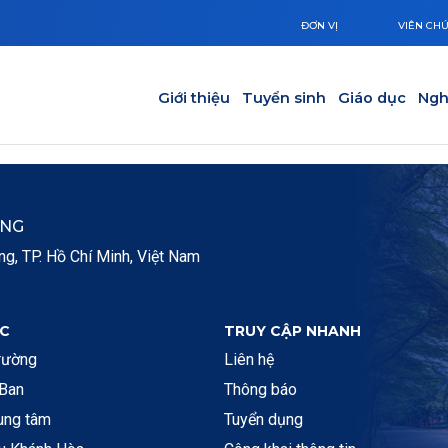
ĐƠN VỊ
VIÊN CH
Main navigation
Giới thiệu
Tuyển sinh
Giáo dục
Ngh
ẮNG
, TP. Hồ Chí Minh, Việt Nam
C
TRUY CẬP NHANH
rường
Liên hệ
 Ban
Thông báo
rung tâm
Tuyển dụng