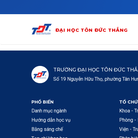
Skip to main content
ĐẠI HỌC TÔN ĐỨC THẮNG
TRƯỜNG ĐẠI HỌC TÔN ĐỨC TH
Số 19 Nguyễn Hữu Thọ, phường Tân Hưng
PHỔ BIẾN
TỔ CHỨ
Danh mục ngành
Khoa - T
Hướng dẫn học vụ
Phòng -
Bằng sáng chế
Viện - T