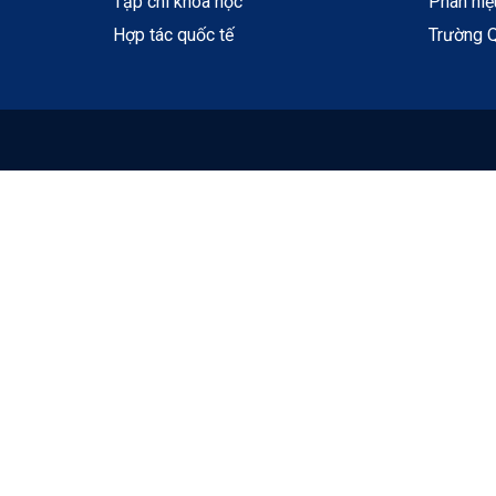
Tạp chí khoa học
Phân hi
Hợp tác quốc tế
Trường Q